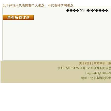
以下评论只代表网友个人观点，不代表科学网观点。
���� SSI �ļ�ʱ����
|
|
关于我们
网站声明
京ICP备07017567号-12
互联网新闻信息服
Copyright @ 2007-
地址：北京市海淀区中关村