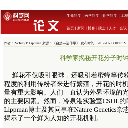
生命科学
|
医学科学
|
化学科学
|
工程
首页
|
新闻
|
博客
|
院士
|
人才
|
会议
作者：Zachary B Lippman 来源：《自然—遗传学》 发布时间：2012-12-13 10:16:27
科学家揭秘开花分子时
鲜花不仅吸引眼球，还吸引着蜜蜂等传
程度的利用传粉者来进行繁殖，开花的时
量有重大影响。人们一直认为外界环境的
的主要因素。然而，冷泉港实验室CSHL的助
Lippman博士及其同事在Nature Geneti
揭示了一个鲜为人知的开花机制。