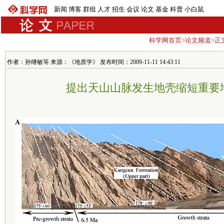
新闻
博客
群组
人才
招生
会议
论文
基金
科普
小白鼠
科学网首页
>
论文频道
>正
作者：孙继敏等 来源：《地质学》 发布时间：2009-11-11 14:43:11
提出天山山脉发生地壳缩短重要