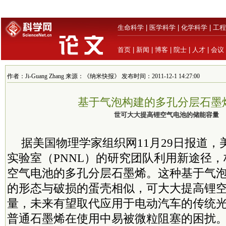
生命科学
|
医学科学
|
化学科学
|
工程
首页
|
新闻
|
博客
|
院士
|
人才
|
会议
作者：Ji-Guang Zhang 来源：《纳米快报》 发布时间：2011-12-1 14:27:00
基于气泡构建的多孔分层石墨
世可大大提高锂空气电池的储能容量
据美国物理学家组织网11月29日报道
实验室（PNNL）的研究团队利用新途径
空气电池的多孔分层石墨烯。这种基于气
的形态与破损的蛋壳相似，可大大提高锂
量，未来有望取代应用于电动汽车的传统
普通石墨烯在使用中易被微粒阻塞的困扰