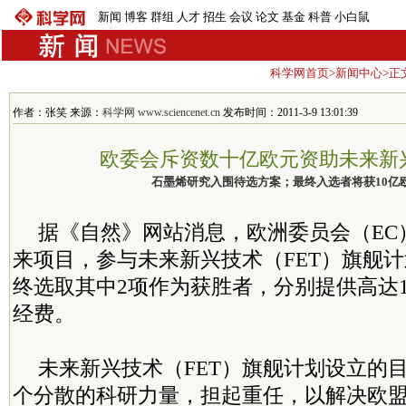
新闻
博客
群组
人才
招生
会议
论文
基金
科普
小白鼠
科学网首页
>
新闻中心
>正
作者：张笑 来源：
科学网 www.sciencenet.cn
发布时间：2011-3-9 13:01:39
欧委会斥资数十亿欧元资助未来新
石墨烯研究入围待选方案；最终入选者将获10亿
据《自然》网站消息，欧洲委员会（EC
来项目，参与未来新兴技术（FET）旗舰
终选取其中2项作为获胜者，分别提供高达1
经费。
未来新兴技术（FET）旗舰计划设立的
个分散的科研力量，担起重任，以解决欧