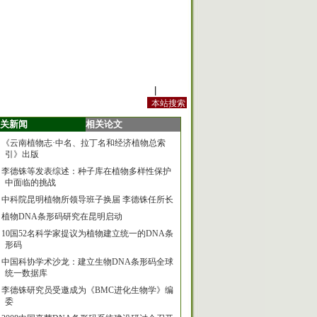
站内规定
|
手机版
关新闻
相关论文
《云南植物志·中名、拉丁名和经济植物总索
引》出版
李德铢等发表综述：种子库在植物多样性保护
中面临的挑战
中科院昆明植物所领导班子换届 李德铢任所长
植物DNA条形码研究在昆明启动
10国52名科学家提议为植物建立统一的DNA条
形码
中国科协学术沙龙：建立生物DNA条形码全球
统一数据库
李德铢研究员受邀成为《BMC进化生物学》编
委