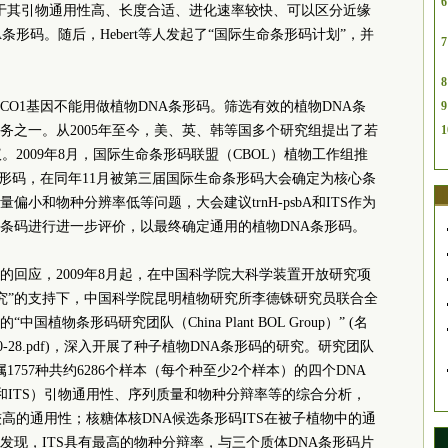
6
由于其引物通用性高、长度合适、进化速率较快、可以区分近缘
形码。随后，Hebert等人发起了“国际生命条形码计划”，并
7
8
O1基因不能用做植物DNA条形码。筛选有效的植物DNA条
9
务之一。从2005年至今，美、英、韩等国多个研究组提出了若
1
。2009年8月，国际生命条形码联盟（CBOL）植物工作组推
NA条形码，在同年11月被第三届国际生命条形码大会确定为核心条
小和物种分辨率低等问题，大会建议trnH-psbA和ITS作为
关条码进行进一步评价，以最终确定通用的植物DNA条形码。
的回应，2009年8月起，在中国科学院大科学装置开放研究项
研究”的支持下，中国科学院昆明植物研究所李德铢研究员联合全
植物条形码研究团队（China Plant BOL Group）” (名
mages/2011-10-28.pdf)，深入开展了种子植物DNA条形码的研究。研究团队
1757种共约6286个样本（每个种至少2个样本）的四个DNA
H-psbA和ITS）引物通用性、序列质量和物种分辩率等的综合分析，
高的通用性；核糖体核DNA候选条形码ITS在被子植物中的通
发现，ITS具有最高的物种分辩率，与三个质体DNA条形码片