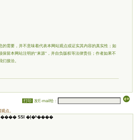
息的需要，并不意味着代表本网站观点或证实其内容的真实性；如
须保留本网站注明的“来源”，并自负版权等法律责任；作者如果不
我们接洽。
打印
发E-mail给：
网观点。
���� SSI �ļ�ʱ����