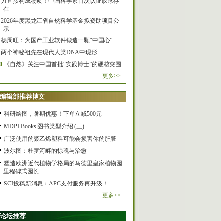
力直接构成物质！中国科学家首次认证胶球存
在
2026年度黑龙江省自然科学基金拟资助项目公
示
杨周旺：为国产工业软件锻造一颗“中国心”
两个神秘祖先在现代人类DNA中现形
0
《自然》关注中国首批“实践博士”的硬核突围
更多>>
编辑部推荐博文
科研绘图，暑期优惠！下单立减500元
MDPI Books 图书类型介绍 (三)
广泛使用的聚乙烯塑料可能会损害你的肝脏
波尔图：杜罗河畔的惊魂与治愈
塑造欧洲近代植物学格局的马德里皇家植物园
里程碑式园长
SCI投稿新消息：APC支付服务再升级！
更多>>
论坛推荐