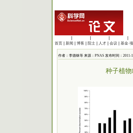
生命科学
|
医学科学
|
化学科学
|
工程材料
|
首页
|
新闻
|
博客
|
院士
|
人才
|
会议
|
基金·
作者：李德铢等 来源：PNAS 发布时间：2011-11-25
种子植物