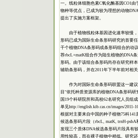
一。线粒体细胞色素C氧化酶基因CO1
物种等优点，已成为较为理想的动物DNA条
提出了实施方案框架。
由于植物线粒体基因进化速率较慢，C
形码已成为国际生命条形码研究的首要任
干个植物DNA条形码或条形码组合的动议
荐rbcL+matK组合作为陆生植物的D
形码。由于该组合条形码尚存在研究样本量偏
辅助条形码，并在2011年下半年前对相
作为对国际生命条形码联盟这一建议
目“依托种质资源库的植物DNA条形码
国19个科研院所和高校62名研究人员组成的“中国
单见http://english.kib.cas.cn/i
根据对主要来自中国的种子植物75科141属
候选条形码片段（rbcL, matK, trn
发现三个质体DNA候选条形码片段具有较
用性较高，而在裸子植物中稍低。研究还