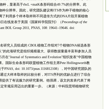
物种，显著高于rbcL +matK条形码组合49.7%的分辨率。此
高的物种分辨率。因此，研究团队建议将ITS作为种子植物的核心
)，同时强调了利用多个样本取样和不同遗传方式的DNA片段开展植物
18日在线发表于美国《国家科学院院刊》（
Proceedings of the
nt BOL Group 2011, PNAS, 108: 19641–19646. doi:
52名研究人员组成的 CBOL植物工作组对7个植物DNA候选条形
队”的此项研究是组织规模最大、获得数据量最丰富和参加人员
nal of Systematics and Evolution”组织发表“中国植物
际生命条形码联盟植物工作组主席Pete Hollingsworth教
, doi: 10.1073/pnas.1116812108），对中国研究团队的
通过大样本取样的比较分析，对ITS序列的优缺点进行了综合
运用提供了有说服力的研究案例。他强调，该文的发表代表了将
鉴定常规应用迈出的重要一步。（来源：中科院昆明植物研究