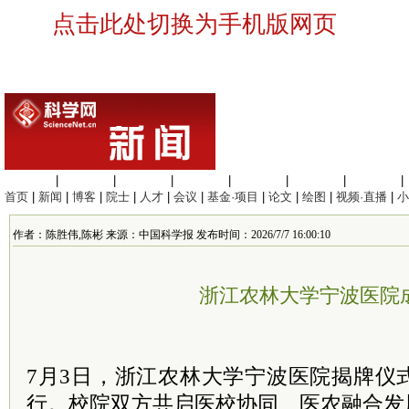
点击此处切换为手机版网页
生命科学
|
医学科学
|
化学科学
|
工程材料
|
信息科学
|
地球科学
|
数理科学
|
首页
|
新闻
|
博客
|
院士
|
人才
|
会议
|
基金·项目
|
论文
|
绘图
|
视频·直播
|
小
作者：陈胜伟,陈彬 来源：中国科学报 发布时间：2026/7/7 16:00:10
浙江农林大学宁波医院
7月3日，浙江农林大学宁波医院揭牌仪
行。校院双方共启医校协同、医农融合发