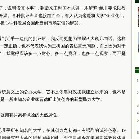
了，说明没真本事”，到后来王树国本人进一步解释“绝非要求以盈
升温。各种批评声音也接踵而至，有人认为这是将大学“企业化”，
人担心学科发展会因此受到市场逻辑的绑架。
看到近乎一边倒的批评后，我反而更想为福耀科大说几句话。这样
”一定正确，也不代表我认为王树国的表述毫无问题，而是因为对于
学，我觉得应该多一点耐心、多一点宽容，也多一点观察，而不是
一
1
传统意义上的公办大学。它不是依靠财政拨款建立起来的，也不是
2
而是一所由知名企业家曹德旺出资创办的新型民办大学。
3
4
，就拥有探索和试验的天然属性。
5
现几乎所有知名的大学，在其创办之初都带有强烈的试验色彩。19
6
初美国研究型大学的崛起同样如此。即便是如今在美国高等教育体系