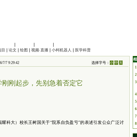
信息科学
|
地球科学
|
数理科学
|
管理综合
项目
|
论文
|
绘图
|
视频·直播
|
小柯机器人
|
医学科普
相
 9:29:42
选择字号：
小
中
大
1
2
学刚刚起步，先别急着否定它
3
4
5
6
7
福耀科大）校长王树国关于“院系自负盈亏”的表述引发公众广泛讨
8