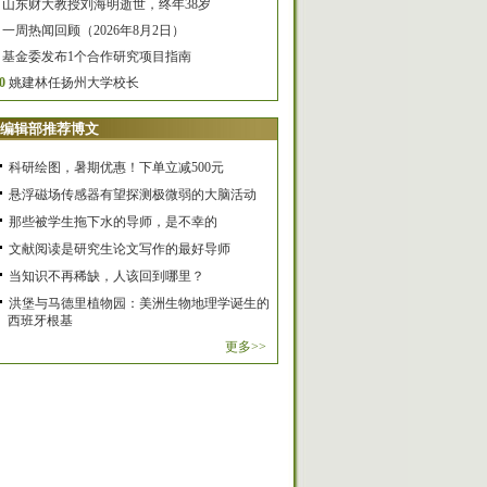
山东财大教授刘海明逝世，终年38岁
一周热闻回顾（2026年8月2日）
基金委发布1个合作研究项目指南
0
姚建林任扬州大学校长
编辑部推荐博文
科研绘图，暑期优惠！下单立减500元
悬浮磁场传感器有望探测极微弱的大脑活动
那些被学生拖下水的导师，是不幸的
文献阅读是研究生论文写作的最好导师
当知识不再稀缺，人该回到哪里？
洪堡与马德里植物园：美洲生物地理学诞生的
西班牙根基
更多>>