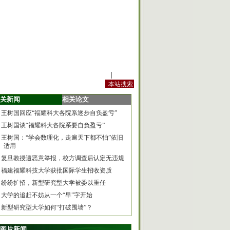
站内规定
|
手机版
关新闻
相关论文
王树国回应“福耀科大各院系逐步自负盈亏”
王树国谈“福耀科大各院系要自负盈亏”
王树国：“学会数理化，走遍天下都不怕”依旧
适用
复旦教授遭恶意举报，校方调查后认定无违规
福建福耀科技大学获批国际学生招收资质
纷纷扩招，新型研究型大学被委以重任
大学的追赶不妨从一个“早”字开始
新型研究型大学如何“打破围墙”？
图片新闻