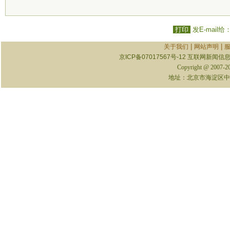
打印
发E-mail给
|
|
关于我们
网站声明
京ICP备07017567号-12
互联网新闻信息服
Copyright @ 2007-
地址：北京市海淀区中关村