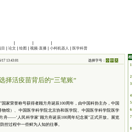
信息科学
|
地球科学
|
数理科学
|
管理综合
项目
|
论文
|
绘图
|
视频·直播
|
小柯机器人
|
医学科普
相
13:43:01
选择字号：
小
中
大
1
2
选择活疫苗背后的“三笔账”
3
4
5
家”国家荣誉称号获得者顾方舟诞辰100周年，由中国科协主办，中国
6
博物馆）、中国医学科学院北京协和医学院、中国医学科学院医学
7
舟——‘人民科学家’顾方舟诞辰100周年纪念展”正式开放。展览
炎防控过程中一些鲜为人知的往事。
8