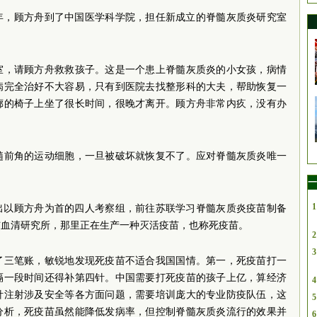
8年，顾方舟到了中国医学科学院，担任新成立的脊髓灰质炎研究室
室，请顾方舟救救孩子。这是一个患上脊髓灰质炎的小女孩，病情
病完全治好不大容易，只有到医院去找整形科的大夫，帮助恢复一
廊的椅子上坐了很长时间，很晚才离开。顾方舟非常内疚，没有办
髓前角的运动细胞，一旦被破坏就恢复不了。应对脊髓灰质炎唯一
一
1
派出以顾方舟为首的四人考察组，前往苏联学习脊髓灰质炎疫苗制备
与血清研究所，那里正在生产一种灭活疫苗，也称死疫苗。
2
3
了三笔账，敏锐地发现死疫苗不适合我国国情。第一，死疫苗打一
隔一段时间还得补第四针。中国需要打死疫苗的孩子上亿，算经济
4
针注射涉及安全等各方面问题，需要培训庞大的专业防疫队伍，这
5
分析，死疫苗虽然能降低发病率，但控制脊髓灰质炎流行的效果并
6