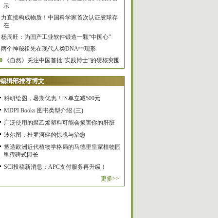
示
力直接构成物质！中国科学家首次认证胶球存
在
杨周旺：为国产工业软件锻造一颗“中国心”
两个神秘祖先在现代人类DNA中现形
0
《自然》关注中国首批“实践博士”的硬核突围
编辑部推荐博文
科研绘图，暑期优惠！下单立减500元
MDPI Books 图书类型介绍 (三)
广泛使用的聚乙烯塑料可能会损害你的肝脏
波尔图：杜罗河畔的惊魂与治愈
塑造欧洲近代植物学格局的马德里皇家植物园
里程碑式园长
SCI投稿新消息：APC支付服务再升级！
更多>>