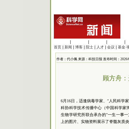
生命科学
|
医学科学
|
化学科学
|
工程材料
|
首页
|
新闻
|
博客
|
院士
|
人才
|
会议
|
基金·
作者：代小佩 来源：科技日报 发布时间：2026/6/17 
顾方舟：
6月16日，适逢病毒学家、“人民科学
科协科学技术传播中心（中国科学家
生物学研究所联合承办的“一生一事一方
上的图片、实物资料展示了脊髓灰质