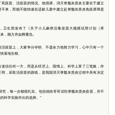
了死疫苗、活疫苗的情况。他强调，消灭脊髓灰质炎主要在于建立
进不来，而能不能快速在适龄儿童中建立起脊髓灰质炎免疫屏障是
6月，卫生部发布了《关于小儿麻痹活毒疫苗大规模试用计划（草
下来，顾方舟如释重负。
到活疫苗上，大家争分夺秒、不遗余力地努力学习，心中只有一个
尽快落地生根。
有迷信任何一方，而是从经济上、国情上、科学上算了三笔账，作
证明，采取活疫苗的路线，是我国消灭脊髓灰质炎过程中具有决定
学研究，每一步都很扎实。包括他给哥哥试吃脊髓灰质炎疫苗，并不
的科学实验作出的选择。”