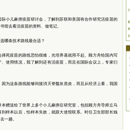
7
国际小儿麻痹疫苗研讨会，了解到苏联和美国有合作研究活疫苗的
8
图书馆去看活疫苗的资料、做笔记。
9
1
国选哪条技术路线最合适？
选择死疫苗的路线恐怕很难，光培养基就用不起。顾方舟给国内写
产、使用情况，我了解到还有活疫苗，而且在国际会议上，专家们
，因为这条路线能够间接消灭脊髓灰质炎，而且从经济上看，我国
样本赠送给了世界上多个小儿麻痹症研究室，包括顾方舟导师丘马
得到样本以后，怕样本失效，就跟大使馆联系。时任卫生部部长钱
回去一趟。