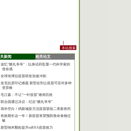
站内规定
|
手机版
关新闻
相关论文
追忆“糖丸爷爷”：以身试药彰显一代科学家的
使命感
全球埃博拉疫苗研发加速冲刺
攻克抗原印记难题 新型佐剂让疫苗可应对多种
变异株
毛江森：不让“一针疫苗”难倒百姓
联合国通过决议：纪念“糖丸爷爷”
填补空白！鸽新城疫灭活疫苗获批二类新兽药
有效期长达一年！新疫苗有望预防致命食物过
敏
新型纳米颗粒提升mRNA疫苗效力