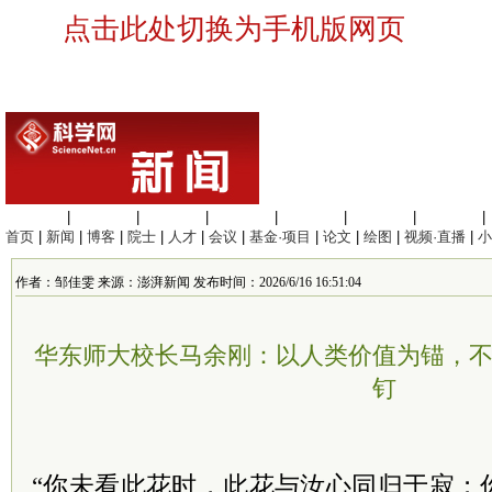
点击此处切换为手机版网页
生命科学
|
医学科学
|
化学科学
|
工程材料
|
信息科学
|
地球科学
|
数理科学
|
首页
|
新闻
|
博客
|
院士
|
人才
|
会议
|
基金·项目
|
论文
|
绘图
|
视频·直播
|
小
作者：邹佳雯 来源：澎湃新闻 发布时间：2026/6/16 16:51:04
华东师大校长马余刚：以人类价值为锚，
钉
“你未看此花时，此花与汝心同归于寂；