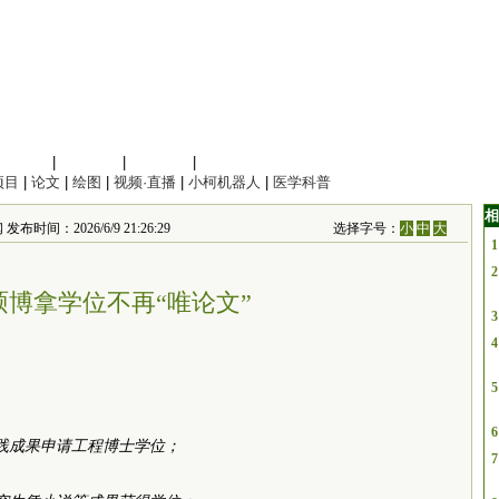
信息科学
|
地球科学
|
数理科学
|
管理综合
项目
|
论文
|
绘图
|
视频·直播
|
小柯机器人
|
医学科普
相
2026/6/9 21:26:29
选择字号：
小
中
大
1
2
硕博拿学位不再“唯论文”
3
4
5
6
实践成果申请工程博士学位；
7