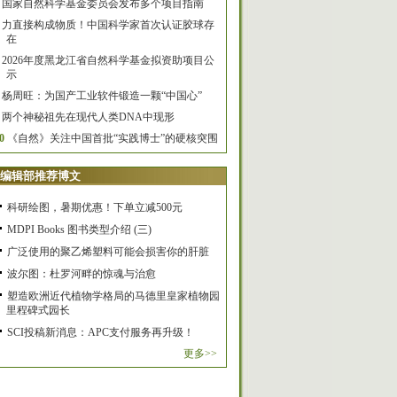
国家自然科学基金委员会发布多个项目指南
力直接构成物质！中国科学家首次认证胶球存
在
2026年度黑龙江省自然科学基金拟资助项目公
示
杨周旺：为国产工业软件锻造一颗“中国心”
两个神秘祖先在现代人类DNA中现形
0
《自然》关注中国首批“实践博士”的硬核突围
编辑部推荐博文
科研绘图，暑期优惠！下单立减500元
MDPI Books 图书类型介绍 (三)
广泛使用的聚乙烯塑料可能会损害你的肝脏
波尔图：杜罗河畔的惊魂与治愈
塑造欧洲近代植物学格局的马德里皇家植物园
里程碑式园长
SCI投稿新消息：APC支付服务再升级！
更多>>