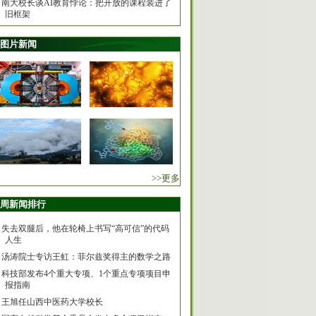
南大校长谈AI教育悖论：把开放的课程装进了
旧框架
图片新闻
>>更多
周新闻排行
失去双腿后，他在轮椅上书写“高可信”的代码
人生
汤涛院士专访王虹：菲尔兹奖得主的数学之路
科技部发布4个重大专项、1个重点专项项目申
报指南
王旭任山西中医药大学校长