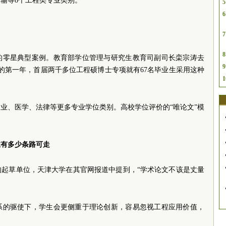
输等8个工程类专业类别。
5
6
7
8
的零星典型案例。教育部学位管理与研究生教育司副司长栾宗涛去
9
的第一年，首届两千多位工程硕博士专项就有67名毕业生采用这种
1
业、医学、法律等更多专业学位类别。高校学位评价的“唯论文”模
业有多少条路可走
的起草单位，天津大学在其官网报道中提到，“学术论文不该是丈量
系的驱使下，学生会更侧重于理论创新，容易忽视工程应用价值，