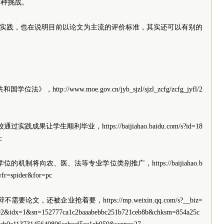
一种挑战。
的实践，也在说明目前以论文为主流的评价标准，其实还可以有别的
tp://www.moe.gov.cn/jyb_sjzl/sjzl_zcfg/zcfg_jyfl/2
果让学生顺利毕业，https://baijiahao.baidu.com/s?id=18
c
机制将向农、医、法等专业学位类别推广，https://baijiahao.b
fr=spider&for=pc
文，还被企业抢着要，https://mp.weixin.qq.com/s?__biz=
idx=1&sn=152777ca1c2baaabebbc251b721ceb8b&chksm=854a25c