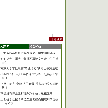
站内规定
|
手机版
关新闻
相关论文
上海多所高校通过实践成果让学生顺利毕业
他们成为兰州大学首批不写论文申请学位的博
士生
南京大学首位没有“毕业论文”的博士答辩通过
CSMNT博士/硕士学位论文托举计划推荐工作
启动
上财、复旦“金融-人工智能”跨校联合学位项目
获批
不是所有博士生都能拿到学位，这很正常
江西省学位授予单位自主调整撤销增列学位授
予点公示