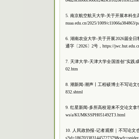
84a26c8b68f908ce24d9cb1620e169ff2f8
5. 南京航空航天大学-关于开展本科生高
nuaa.edu.cn/2025/1009/c11066a384863/p
6. 湖南农业大学-关于开展2026
通字〔2026〕2号，https://jwc.hut.edu.cn/
7. 天津大学-天津大学全国首创“实践成果”通道 把
02.htm
8. 潮新闻-潮声丨工程硕博士不写论文也能毕业？https
832.shtml
9. 红星新闻-多所高校迎来不交论文拿学位的
ws/a/KUMKSSPH051492T3.html
10. 人民政协报-记者观察｜不写论文也能拿学
s?id=1867033831445727379&wfr=spide