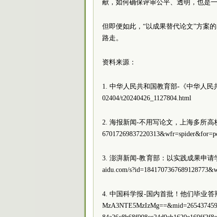
献，如何确保评审公平、透明，也是
但即便如此，“以成果替代论文”方案
路走。
资料来源：
1. 中华人民共和国教育部-《中华人民共和国学位法》，ht
02404/t20240426_1127804.html
2. 海报新闻-不用写论文，上海多所高校通过实践成
67017269837220313&wfr=spider&for=p
3. 澎湃新闻-教育部：以实践成果申请学位的
aidu.com/s?id=1841707367689128773&w
4. 中国科学报-国内首批！他们毕业答辩不需要论
MzA3NTE5MzIzMg==&mid=2654374592&