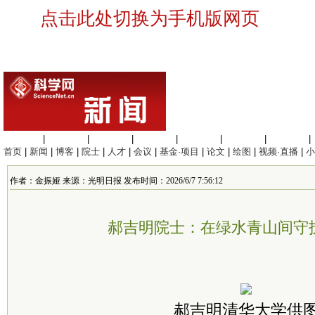
点击此处切换为手机版网页
生命科学
|
医学科学
|
化学科学
|
工程材料
|
信息科学
|
地球科学
|
数理科学
|
首页
|
新闻
|
博客
|
院士
|
人才
|
会议
|
基金·项目
|
论文
|
绘图
|
视频·直播
|
小
作者：金振娅 来源：光明日报 发布时间：2026/6/7 7:56:12
郝吉明院士：在绿水青山间守护
郝吉明清华大学供