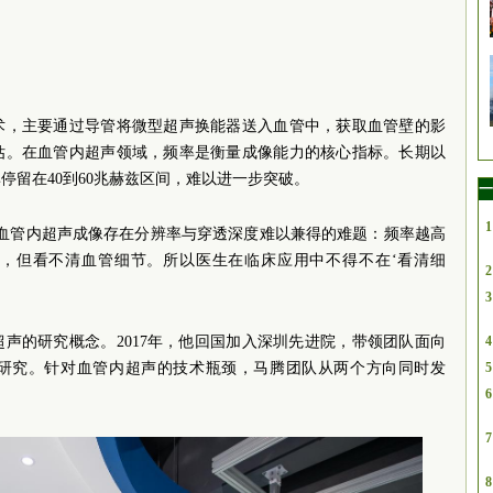
术，主要通过导管将微型超声换能器送入血管中，获取血管壁的影
估。在血管内超声领域，频率是衡量成像能力的核心指标。长期以
停留在40到60兆赫兹区间，难以进一步突破。
一
1
频血管内超声成像存在分辨率与穿透深度难以兼得的难题：频率越高
，但看不清血管细节。所以医生在临床应用中不得不在‘看清细
2
。
3
超声的研究概念。2017年，他回国加入深圳先进院，带领团队面向
4
研究。针对血管内超声的技术瓶颈，马腾团队从两个方向同时发
5
。
6
7
8