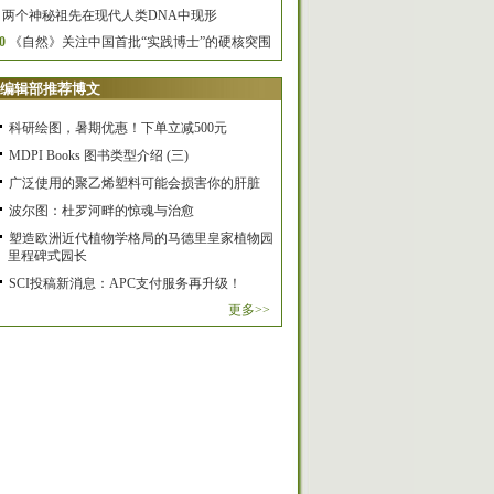
两个神秘祖先在现代人类DNA中现形
0
《自然》关注中国首批“实践博士”的硬核突围
编辑部推荐博文
科研绘图，暑期优惠！下单立减500元
MDPI Books 图书类型介绍 (三)
广泛使用的聚乙烯塑料可能会损害你的肝脏
波尔图：杜罗河畔的惊魂与治愈
塑造欧洲近代植物学格局的马德里皇家植物园
里程碑式园长
SCI投稿新消息：APC支付服务再升级！
更多>>