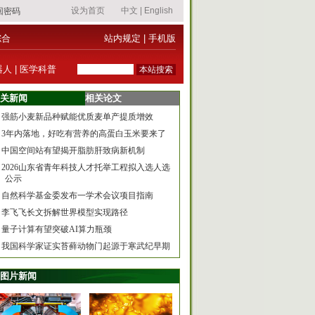
综合
站内规定
|
手机版
器人
|
医学科普
关新闻
相关论文
强筋小麦新品种赋能优质麦单产提质增效
3年内落地，好吃有营养的高蛋白玉米要来了
中国空间站有望揭开脂肪肝致病新机制
2026山东省青年科技人才托举工程拟入选人选
公示
自然科学基金委发布一学术会议项目指南
李飞飞长文拆解世界模型实现路径
量子计算有望突破AI算力瓶颈
我国科学家证实苔藓动物门起源于寒武纪早期
图片新闻