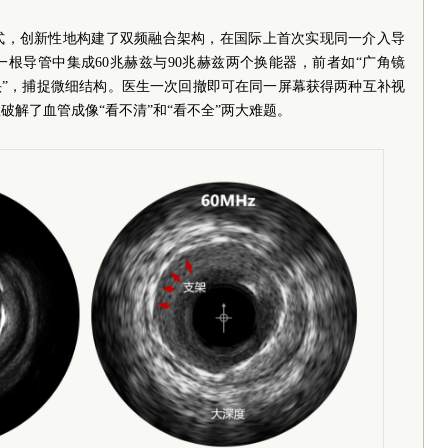
式，创新性地构建了双频融合架构，在国际上首次实现同一介入导
根导管中集成60兆赫兹与90兆赫兹两个换能器，前者如“广角镜
头”，捕捉微细结构。医生一次回撤即可在同一屏幕获得两种互补视
破解了血管成像“看不清”和“看不全”两大难题。