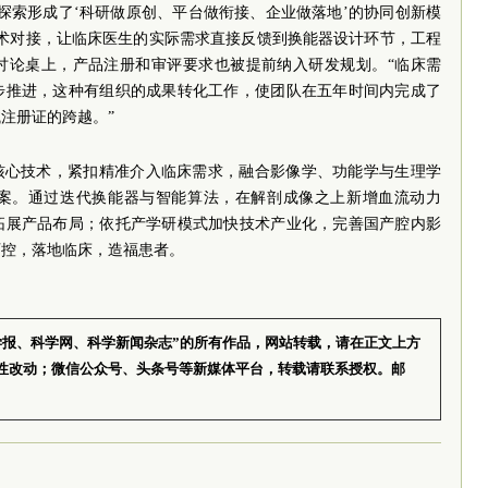
探索形成了‘科研做原创、平台做衔接、企业做落地’的协同创新模
技术对接，让临床医生的实际需求直接反馈到换能器设计环节，工程
讨论桌上，产品注册和审评要求也被提前纳入研发规划。“临床需
步推进，这种有组织的成果转化工作，使团队在五年时间内完成了
注册证的跨越。”
S 核心技术，紧扣精准介入临床需求，融合影像学、功能学与生理学
案。通过迭代换能器与智能算法，在解剖成像之上新增血流动力
拓展产品布局；依托产学研模式加快技术产业化，完善国产腔内影
可控，落地临床，造福患者。
学报、科学网、科学新闻杂志”的所有作品，网站转载，请在正文上方
性改动；微信公众号、头条号等新媒体平台，转载请联系授权。邮