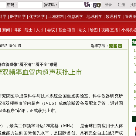
科学
|
医学科学
|
化学科学
|
工程材料
|
信息科学
|
地球科学
|
数理科学
|
管理
|
新闻
|
博客
|
院士
|
人才
|
会议
|
基金·项目
|
论文
|
绘图
|
视频·直播
|
小柯机
相
 10:04:15
选择字号：
小
中
大
1
2
解血管成像“看不清”“看不全”难题
3
清双频率血管内超声获批上市
4
5
6
术研究院医学成像科学与技术系统全国重点实验室、科学仪器研究所
7
清双频率血管内超声（IVUS）成像诊断设备及配套导管，通过国
8
审查程序”审评，正式获批上市。
z），最高工作频率可达120兆赫（MHz），是全球目前应用于人体
成像能力达到国际领先水平，是国际首创、具有完全自主知识产权