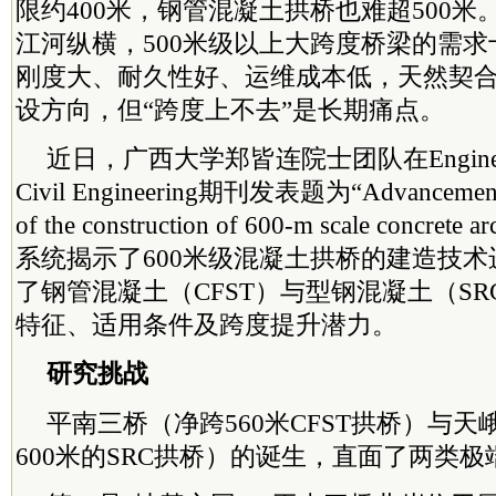
限约400米，钢管混凝土拱桥也难超500
江河纵横，500米级以上大跨度桥梁的需
刚度大、耐久性好、运维成本低，天然契
设方向，但“跨度上不去”是长期痛点。
近日，广西大学郑皆连
院士
团队在Engineer
Civil Engineering期刊发表题为“Advancements 
of the construction of 600-m scale concret
系统揭示了600米级混凝土拱桥的建造技
了钢管混凝土（CFST）与型钢混凝土（S
特征、适用条件及跨度提升潜力。
研究挑战
平南三桥（净跨560米CFST拱桥）与
600米的SRC拱桥）的诞生，直面了两类
极