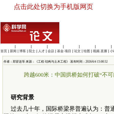
点击此处切换为手机版网页
生命科学
|
医学科学
|
化学科学
|
工程材料
|
信息科学
|
地球科学
|
数理科学
|
首页
|
新闻
|
博客
|
院士
|
人才
|
会议
|
基金·项目
|
论文
|
绘图
|
视频·直播
|
小
作者：郑皆连等 来源：《工程·结构与土木工程》 发布时间：2026/6/4 15:00:52
跨越600米：中国拱桥如何打破“不可
研究背景
过去几十年，国际桥梁界普遍认为：普