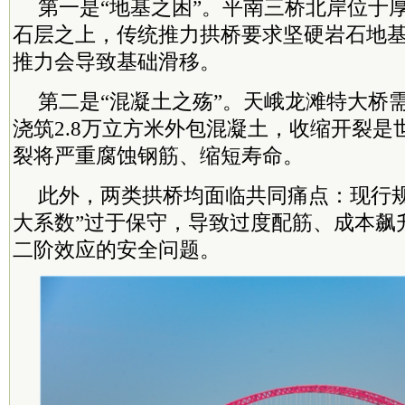
第一是“地基之困”。平南三桥北岸位于厚
石层之上，传统推力拱桥要求坚硬岩石地
推力会导致基础滑移。
第二是“混凝土之殇”。天峨龙滩特大桥
浇筑2.8万立方米外包混凝土，收缩开裂是
裂将严重腐蚀钢筋、缩短寿命。
此外，两类拱桥均面临共同痛点：现行规
大系数”过于保守，导致过度配筋、成本飙
二阶效应的安全问题。