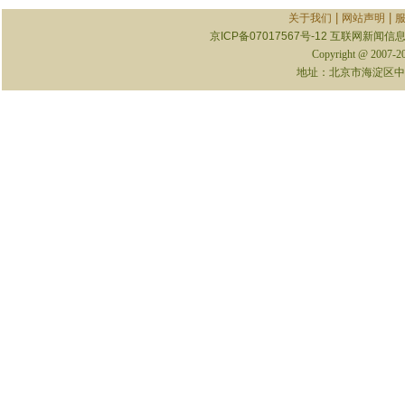
|
|
关于我们
网站声明
京ICP备07017567号-12
互联网新闻信息服
Copyright @ 2007-
地址：北京市海淀区中关村