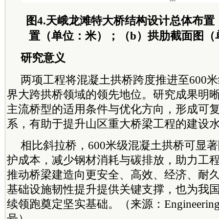
图4.天峨龙滩特大桥结构设计总体布置
置（单位：米）；（b）拱肋截面图（
研究意义
两项工程将混凝土拱桥跨度推进至600
界大跨拱桥领域的领先地位。研究成果明晰了
主流桥型的适用条件与优化方向，形成可
系，有助于提升山区重大桥梁工程的建设
相比斜拉桥，600米级混凝土拱桥可显
护成本，减少钢材消耗与碳排放，助力工
推动桥梁建造向更安全、高效、经济、耐
基础设施韧性提升提供关键支撑，也为我
续领跑奠定坚实基础。（来源：EngineeringJ
号）