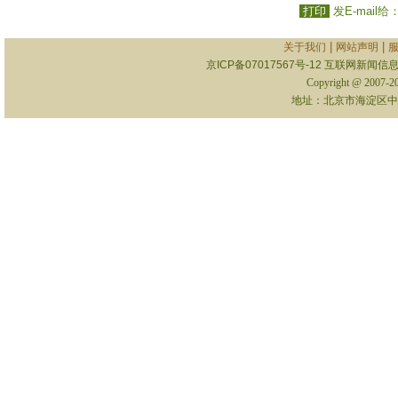
打印
发E-mail给
|
|
关于我们
网站声明
京ICP备07017567号-12
互联网新闻信息服
Copyright @ 2007-
地址：北京市海淀区中关村