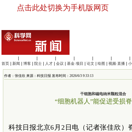
点击此处切换为手机版网页
生命科学
|
医学科学
|
化学科学
|
工程材料
|
信息科学
|
地球科学
|
数理科学
|
首页
|
新闻
|
博客
|
院士
|
人才
|
会议
|
基金·项目
|
论文
|
绘图
|
视频·直播
|
小
作者：张佳欣 来源：科技日报 发布时间：2026/6/3 9:33:13
干细胞和磁电纳米颗粒混合
“细胞机器人”能促进受损
科技日报北京6月2日电（记者张佳欣）