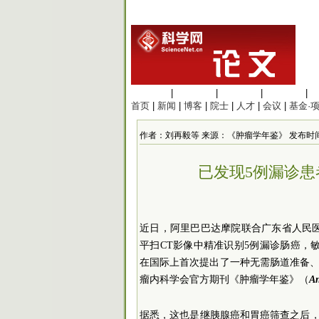
生命科学
|
医学科学
|
化学科学
|
工程材料
|
首页
|
新闻
|
博客
|
院士
|
人才
|
会议
|
基金·
作者：刘再毅等 来源：《肿瘤学年鉴》 发布时间：2026/
已发现5例漏诊患者
近日，阿里巴巴达摩院联合广东省人民医院
平扫CT影像中精准识别5例漏诊肠癌，敏感
在国际上首次提出了一种无需肠道准备、
瘤内科学会官方期刊《肿瘤学年鉴》（
An
据悉，这也是继胰腺癌和胃癌筛查之后，