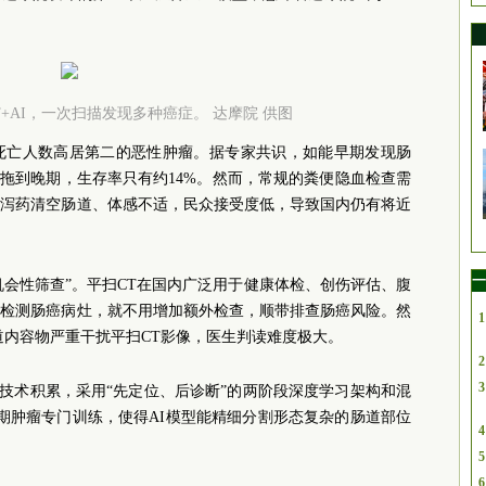
+AI，一次扫描发现多种癌症。 达摩院 供图
死亡人数高居第二的恶性肿瘤。据专家共识，如能早期发现肠
旦拖到晚期，生存率只有约14%。然而，常规的粪便隐血检查需
用泻药清空肠道、体感不适，民众接受度低，导致国内仍有将近
一
癌“机会性筛查”。平扫CT在国内广泛用于健康体检、创伤评估、腹
中检测肠癌病灶，就不用增加额外检查，顺带排查肠癌风险。然
1
道内容物严重干扰平扫CT影像，医生判读难度极大。
2
3
面的技术积累，采用“先定位、后诊断”的两阶段深度学习架构和混
期肿瘤专门训练，使得AI模型能精细分割形态复杂的肠道部位
4
5
6