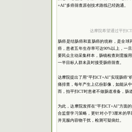
+AI”多癌筛查原创技术路线已经跑通。
达摩院希望通过平扫CT
肠癌是结肠癌和直肠癌的统称，是全球
癌，患者五年生存率可达90%以上，一
要民众主动采集样本，肠镜检查则需服
一半目标人群未及时接受肠癌筛查。
达摩院提出了用“平扫CT+AI”实现肠
痛排查，每年产生上亿份影像，如能从
而，拍平扫CT时患者不做肠道准备，肠
为此，达摩院发挥在“平扫CT+AI”方
合监督学习策略，更针对小于3厘米的早
并克服内容物干扰，检测可疑病灶。