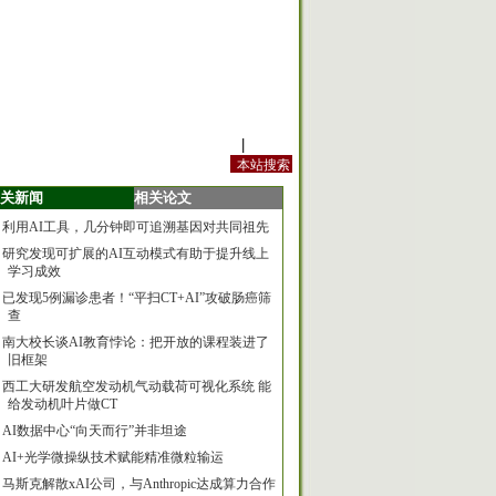
站内规定
|
手机版
关新闻
相关论文
利用AI工具，几分钟即可追溯基因对共同祖先
研究发现可扩展的AI互动模式有助于提升线上
学习成效
已发现5例漏诊患者！“平扫CT+AI”攻破肠癌筛
查
南大校长谈AI教育悖论：把开放的课程装进了
旧框架
西工大研发航空发动机气动载荷可视化系统 能
给发动机叶片做CT
AI数据中心“向天而行”并非坦途
AI+光学微操纵技术赋能精准微粒输运
马斯克解散xAI公司，与Anthropic达成算力合作