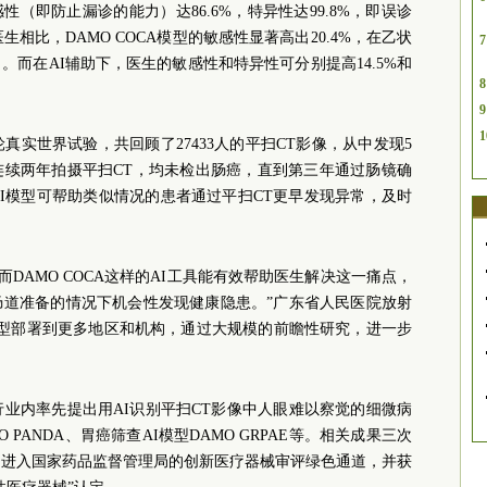
感性（即防止漏诊的能力）达86.6%，特异性达99.8%，即误诊
生相比，DAMO COCA模型的敏感性显著高出20.4%，在乙状
7
而在AI辅助下，医生的敏感性和特异性可分别提高14.5%和
8
9
1
真实世界试验，共回顾了27433人的平扫CT影像，从中发现5
连续两年拍摄平扫CT，均未检出肠癌，直到第三年通过肠镜确
I模型可帮助类似情况的患者通过平扫CT更早发现异常，及时
而DAMO COCA这样的AI工具能有效帮助医生解决这一痛点，
肠道准备的情况下机会性发现健康隐患。”广东省人民医院放射
模型部署到更多地区和机构，通过大规模的前瞻性研究，进一步
在行业内率先提出用AI识别平扫CT影像中人眼难以察觉的细微病
 PANDA、胃癌筛查AI模型DAMO GRPAE等。相关成果三次
cine），进入国家药品监督管理局的创新医疗器械审评绿色通道，并获