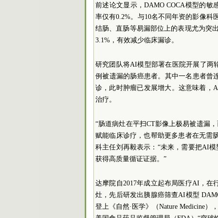
前述论文显示，DAMO COCA模型的敏
率仅有0.2%。与10名不同年资的影像科医
结肠、直肠等易漏部位上的表现尤为突出。
3.1%，有效减少临床漏诊。
研究团队将AI模型部署在医院开展了两轮
例被遗漏的肠癌患者。其中一名患者曾
诊，此时肿瘤已发展增大。这意味着，A
治疗。
“肠道病灶在平扫CT影像上极易被遗漏，
赋能临床诊疗，也帮助更多患者在无需
科主任刘再毅表示：“未来，需要把AI
获得高质量循证证据。”
达摩院自2017年成立起布局医疗AI，
灶，先后研发出胰腺癌筛查AI模型 DAMO
登上《自然·医学》（Nature Medi