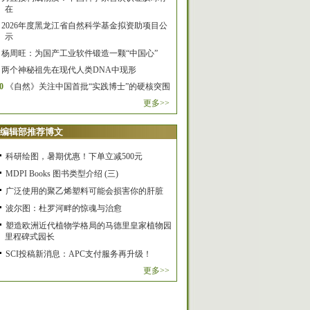
在
2026年度黑龙江省自然科学基金拟资助项目公
示
杨周旺：为国产工业软件锻造一颗“中国心”
两个神秘祖先在现代人类DNA中现形
0
《自然》关注中国首批“实践博士”的硬核突围
更多>>
编辑部推荐博文
科研绘图，暑期优惠！下单立减500元
MDPI Books 图书类型介绍 (三)
广泛使用的聚乙烯塑料可能会损害你的肝脏
波尔图：杜罗河畔的惊魂与治愈
塑造欧洲近代植物学格局的马德里皇家植物园
里程碑式园长
SCI投稿新消息：APC支付服务再升级！
更多>>