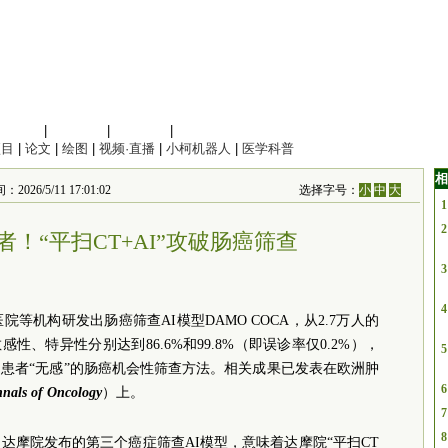
信息科学
|
地球科学
|
数理科学
|
管理综合
项目
|
论文
|
绘图
|
视频·直播
|
小柯机器人
|
医学科普
相
5/11 17:01:02
选择字号：
小
中
大
1
2
！“平扫CT+AI”攻破肠癌筛查
3
4
等机构研发出肠癌筛查AI模型DAMO COCA，从2.7万人的
性、特异性分别达到86.6%和99.8%（即误诊率仅0.2%），
5
患者“无感”的肠癌机会性筛查方法。相关成果已发表在欧洲肿
6
nals of Oncology
）上。
7
8
达摩院发布的第三个癌症筛查AI模型，意味着达摩院“平扫CT