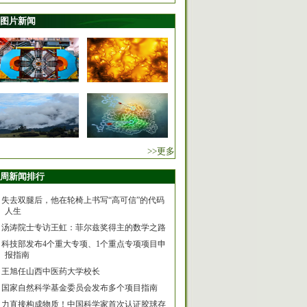
图片新闻
>>更多
周新闻排行
失去双腿后，他在轮椅上书写“高可信”的代码
人生
汤涛院士专访王虹：菲尔兹奖得主的数学之路
科技部发布4个重大专项、1个重点专项项目申
报指南
王旭任山西中医药大学校长
国家自然科学基金委员会发布多个项目指南
力直接构成物质！中国科学家首次认证胶球存