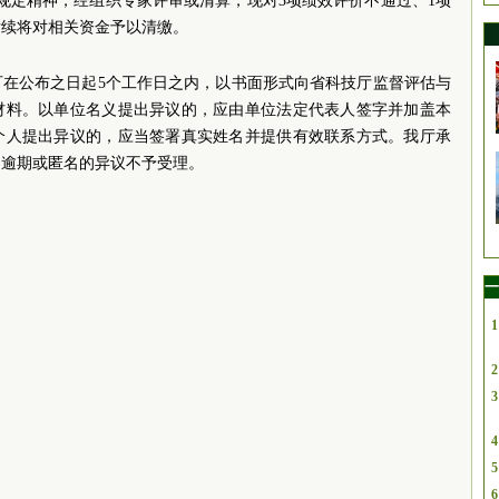
关规定精神，经组织专家评审或清算，现对3项绩效评价不通过、1项
后续将对相关资金予以清缴。
可在公布之日起5个工作日之内，以书面形式向省科技厅监督评估与
材料。以单位名义提出异议的，应由单位法定代表人签字并加盖本
个人提出异议的，应当签署真实姓名并提供有效联系方式。我厅承
。逾期或匿名的异议不予受理。
一
1
2
3
4
5
6