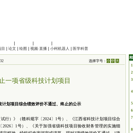
信息科学
|
地球科学
|
数理科学
|
管理综合
项目
|
论文
|
绘图
|
视频·直播
|
小柯机器人
|
医学科普
相
32
选择字号：
小
中
大
1
2
止一项省级科技计划项目
3
4
5
技计划项目综合绩效评价不通过、终止的公示
6
7
试行）》（赣科规字〔2024〕1号）、《江西省科技计划项目综合
2026〕1号）、《关于加强省级科技项目验收财务管理的实施细
8