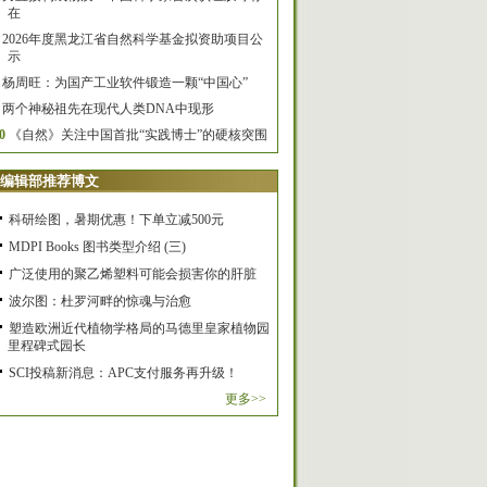
在
2026年度黑龙江省自然科学基金拟资助项目公
示
杨周旺：为国产工业软件锻造一颗“中国心”
两个神秘祖先在现代人类DNA中现形
0
《自然》关注中国首批“实践博士”的硬核突围
编辑部推荐博文
科研绘图，暑期优惠！下单立减500元
MDPI Books 图书类型介绍 (三)
广泛使用的聚乙烯塑料可能会损害你的肝脏
波尔图：杜罗河畔的惊魂与治愈
塑造欧洲近代植物学格局的马德里皇家植物园
里程碑式园长
SCI投稿新消息：APC支付服务再升级！
更多>>