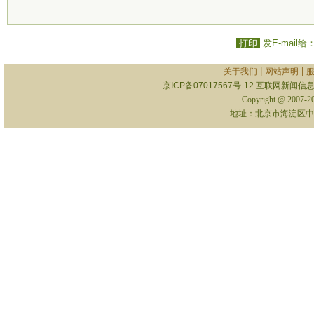
打印
发E-mail给
|
|
关于我们
网站声明
京ICP备07017567号-12
互联网新闻信息服
Copyright @ 2007-
地址：北京市海淀区中关村