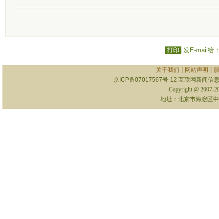
打印
发E-mail给
|
|
关于我们
网站声明
京ICP备07017567号-12
互联网新闻信息服
Copyright @ 2007-
地址：北京市海淀区中关村