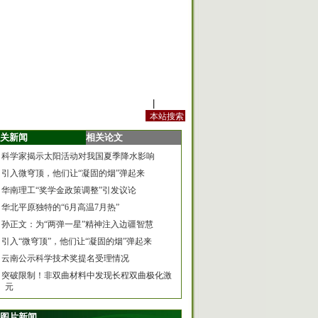
站内规定
|
手机版
关新闻
相关论文
科学家揭示太阳活动对我国夏季降水影响
引入微穹顶，他们让“凝固的烟”弹起来
华南理工“奖学金政策调整”引发议论
华北平原独特的“6月高温7月热”
孙正文：为“两弹一星”精神注入边疆智慧
引入“微穹顶”，他们让“凝固的烟”弹起来
云南公示科学技术奖提名受理情况
突破限制！非双曲材料中发现长程双曲极化激
元
图片新闻