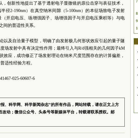
7
Ang团队，创新性地提出了基于透射电子显微镜的原位击穿与表征技术，
2-190nm）在真空纳米间隙（5-100nm）的本征场致电子发射
8
量（开启电压、场增强因子、场增强因子与开启电压乘积等）与电
9
）之间的普适性关系。
1
场发射理论以及自洽量子模型，明确了由发射极几何形状效应引起的量子隧
度场发射中具有决定性作用；最终引入与R/d强相关的几何因子kM
形状效应，成功修正了场发射理论在纳米尺度范围存在的计算偏差，
的普适性经验方程。
1467-025-60607-6
学报、科学网、科学新闻杂志”的所有作品，网站转载，请在正文上方
性改动；微信公众号、头条号等新媒体平台，转载请联系授权。邮