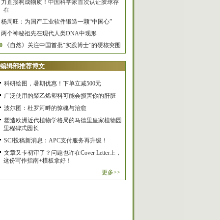
力直接构成物质！中国科学家首次认证胶球存
在
杨周旺：为国产工业软件锻造一颗“中国心”
两个神秘祖先在现代人类DNA中现形
0
《自然》关注中国首批“实践博士”的硬核突围
编辑部推荐博文
科研绘图，暑期优惠！下单立减500元
广泛使用的聚乙烯塑料可能会损害你的肝脏
波尔图：杜罗河畔的惊魂与治愈
塑造欧洲近代植物学格局的马德里皇家植物园
里程碑式园长
SCI投稿新消息：APC支付服务再升级！
文章又卡初审了？问题也许在Cover Letter上，
这份写作指南+模板拿好！
更多>>