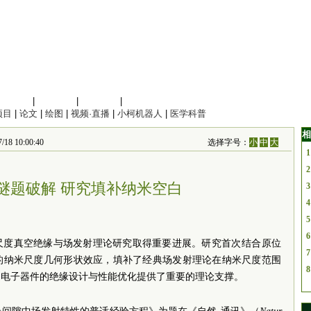
信息科学
|
地球科学
|
数理科学
|
管理综合
项目
|
论文
|
绘图
|
视频·直播
|
小柯机器人
|
医学科普
相
10:00:40
选择字号：
小
中
大
1
2
真空击穿谜题破解 研究填补纳米空白
3
4
5
6
尺度真空绝缘与场发射理论研究取得重要进展。研究
首次结合原位
7
的纳米尺度几何形状效应，填补了经典场发射理论在纳米尺度范围
8
纳电子器件的绝缘设计与性能优化提供了重要的理论支撑。