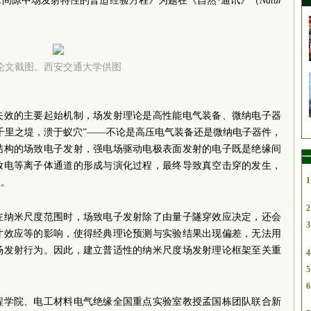
间隙中场发射特性的普适经验方程》为题在《自然·通讯》（
Natur
论文截图。西安交通大学供图
失效的主要起始机制，场发射理论是高性能电气装备、微纳电子器
千里之堤，溃于蚁穴”——不论是高压电气装备还是微纳电子器件，
结构的场致电子发射，强电场驱动电极表面发射的电子既是绝缘间
一
放电等离子体通道的形成与演化过程，最终导致真空击穿的发生，
1
性。
2
在纳米尺度范围时，场致电子发射除了由量子隧穿效应决定，还会
3
寸效应等的影响，使得经典理论预测与实验结果出现偏差，无法用
场发射行为。因此，建立普适性的纳米尺度场发射理论框架至关重
4
5
6
程学院、电工材料电气绝缘全国重点实验室教授孟国栋团队联合新