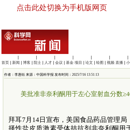
点击此处切换为手机版网页
生命科学
|
医学科学
|
化学科学
|
工程材料
|
信息科学
|
地球科学
|
数理科学
|
首页
|
新闻
|
博客
|
院士
|
人才
|
会议
|
基金·项目
|
论文
|
绘图
|
视频·直播
|
小
作者：李惠钰 来源：中国科学报 发布时间：2025/7/16 13:51:13
美批准非奈利酮用于左心室射血分数≥4
拜耳7月14日宣布，美国食品药品管理局
择性盐皮质激素受体拮抗剂非奈利酮用