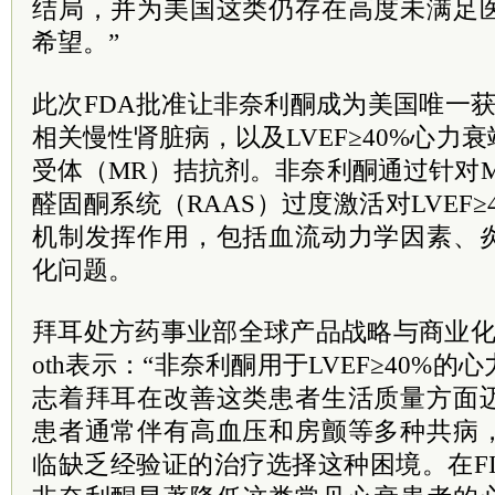
结局，并为美国这类仍存在高度未满足
希望。”
此次FDA批准让非奈利酮成为美国唯一
相关慢性肾脏病，以及LVEF≥40%心力
受体（MR）拮抗剂。非奈利酮通过针对M
醛固酮系统（RAAS）过度激活对LVEF
机制发挥作用，包括血流动力学因素、
化问题。
拜耳处方药事业部全球产品战略与商业化执行副总
oth表示：“非奈利酮用于LVEF≥40%
志着拜耳在改善这类患者生活质量方面
患者通常伴有高血压和房颤等多种共病
临缺乏经验证的治疗选择这种困境。在FIN