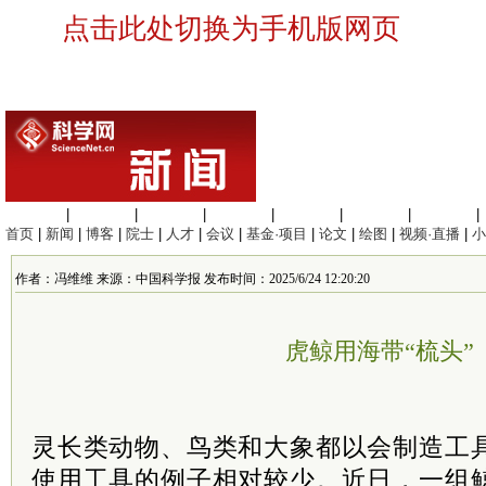
点击此处切换为手机版网页
生命科学
|
医学科学
|
化学科学
|
工程材料
|
信息科学
|
地球科学
|
数理科学
|
首页
|
新闻
|
博客
|
院士
|
人才
|
会议
|
基金·项目
|
论文
|
绘图
|
视频·直播
|
小
作者：冯维维 来源：中国科学报 发布时间：2025/6/24 12:20:20
虎鲸用海带“梳头”
灵长类动物、鸟类和大象都以会制造工
使用工具的例子相对较少。近日，一组