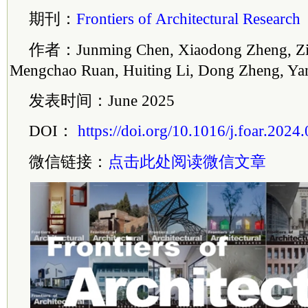
期刊：
Frontiers of Architectural Research
作者：Junming Chen, Xiaodong Zheng, Zi
Mengchao Ruan, Huiting Li, Dong Zheng, Ya
发表时间：June 2025
DOI：
https://doi.org/10.1016/j.foar.2024
微信链接：
点击此处阅读微信文章