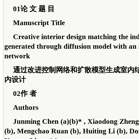
01论 文 题 目
Manuscript Title
Creative interior design matching the in
generated through diffusion model with an
network
通过改进控制网络和扩散模型生成室内
内设计
02作 者
Authors
Junming Chen (a)(b)* , Xiaodong Zheng
(b), Mengchao Ruan (b), Huiting Li (b), D