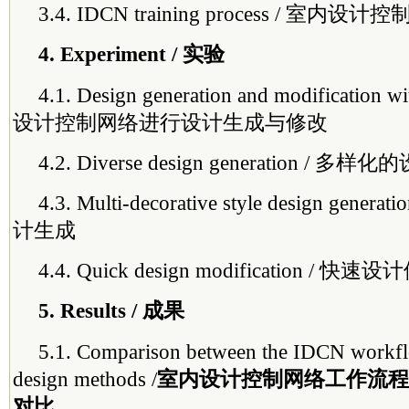
3.4. IDCN training process / 室
4. Experiment / 实验
4.1. Design generation and modificatio
设计控制网络进行设计生成与修改
4.2. Diverse design generation / 多
4.3. Multi-decorative style design ge
计生成
4.4. Quick design modification / 快速
5. Results / 成果
5.1. Comparison between the IDCN workflo
design methods /
室内设计控制网络工作流程
对比