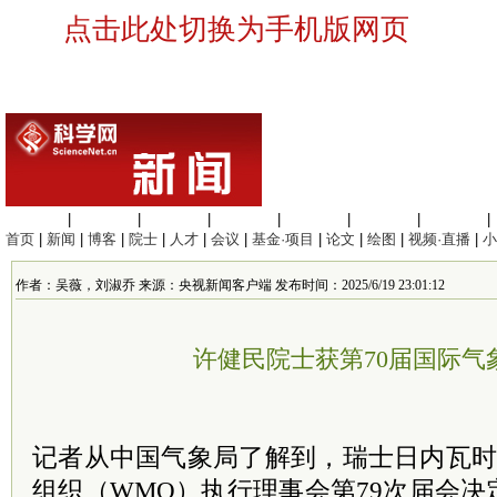
点击此处切换为手机版网页
生命科学
|
医学科学
|
化学科学
|
工程材料
|
信息科学
|
地球科学
|
数理科学
|
首页
|
新闻
|
博客
|
院士
|
人才
|
会议
|
基金·项目
|
论文
|
绘图
|
视频·直播
|
小
作者：吴薇，刘淑乔 来源：央视新闻客户端 发布时间：2025/6/19 23:01:12
许健民院士获第70届国际气
记者从中国气象局了解到，瑞士日内瓦时
组织（WMO）执行理事会第79次届会