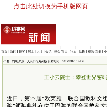
点击此处切换为手机版网页
生命科学
|
医学科学
|
化学科学
|
工程材料
|
信息科学
|
地球科学
|
数理科学
|
首页
|
新闻
|
博客
|
院士
|
人才
|
会议
|
基金·项目
|
论文
|
绘图
|
视频·直播
|
小
作者：刘峣 来源：人民日报海外版 发布时间：2025/6/19 10:24:52
王小云院士：攀登世界密
近日，第27届“欧莱雅—联合国教科文
奖”颁奖典礼在位于巴黎的联合国教科文