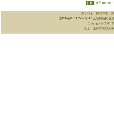
打印
发E-mail给
|
|
关于我们
网站声明
京ICP备07017567号-12
互联网新闻信息服
Copyright @ 2007-
地址：北京市海淀区中关村