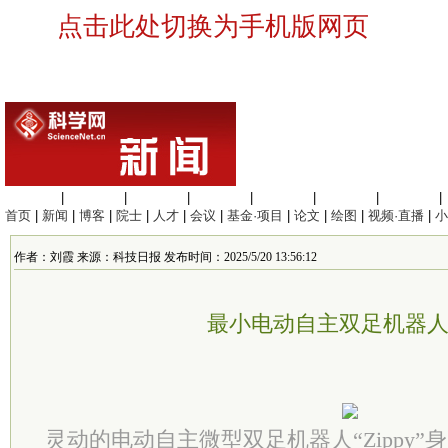
点击此处切换为手机版网页
生命科学
|
医学科学
|
化学科学
|
工程材料
|
信息科学
|
地球科学
|
数理科学
|
首页
|
新闻
|
博客
|
院士
|
人才
|
会议
|
基金·项目
|
论文
|
绘图
|
视频·直播
|
小
作者：刘霞 来源：科技日报 发布时间：2025/5/20 13:56:12
最小电动自主双足机器
灵动的电动自主微型双足机器人“Zippy”