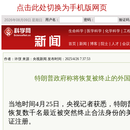
点击此处切换为手机版网页
生命科学
|
医学科学
|
化学科学
|
工
首页
|
新闻
|
博客
|
院士
|
人才
|
会议
作者：许弢 来源：央视新闻 发布时间：2025/4/26 7:37:53
特朗普政府称将恢复被终止的外
当地时间4月25日，央视记者获悉，特
恢复数千名最近被突然终止合法身份的
证注册。