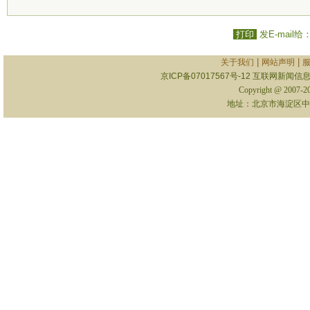
打印
发E-mail给
|
|
关于我们
网站声明
京ICP备07017567号-12
互联网新闻信息服
Copyright @ 2007-
地址：北京市海淀区中关村