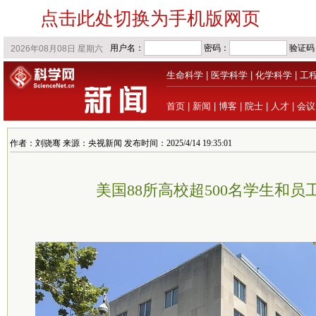
点击此处切换为手机版网页
生命科学
|
医学科学
|
化学科学
|
工
首页
|
新闻
|
博客
|
院士
|
人才
|
会议
作者：刘骁骞 来源：央视新闻 发布时间：2025/4/14 19:35:01
美国88所高校超500名学生和员