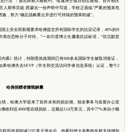
术休克疗法”：退出两栋大楼租约、缩减博士项目招生规模、合并校区
发言人斯蒂芬妮·西蒙在一份声明中写道，学校正面临“严重的预算危
措施，努力“确定战略重点并进行可持续的预算削减”。
国土安全部新规要求哈佛提交所有国际学生的抗议记录，40%的H
当作潜在恐怖分子对待。”一名印度博士生攥着抗议标语，“但沉默意
内幕》统计，特朗普执政期间已有600多名国际学生被取消签证，
如果哈佛失去SEVP（学生和交流访问学者信息系统）认证，整个2
哈佛捐赠者慷慨解囊
热情，哈佛大学迎来了前所未有的捐款潮。校友事务与发展办公室
佛收到近4000笔在线捐款，总额达114万美元，其中77%来自小额
，在联邦政府削减22亿美元资金后，他看到绝大多数校友都支持增加