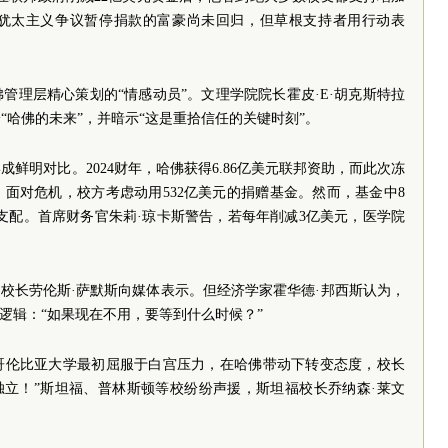
犹太主义争议暂停捐款的富豪尚未回归，但草根支持者用行动表
管理层精心策划的“情感动员”。文理学院院长霍皮·E·胡克斯特拉
“哈佛的未来”，并暗示“这是重拾信任的关键时刻”。
鲜明对比。2024财年，哈佛获得6.86亿美元联邦资助，而此次冻
。面对危机，校方考虑动用532亿美元的捐赠基金。然而，基金中8
活支配。首席财务官朱莉·琼卡斯警告，若每年削减3亿美元，医学院
前校长劳伦斯·萨默斯向媒体表示。但经济学家霍华德·邦西斯认为，
逻辑：“如果现在不用，要等到什么时候？”
哥伦比亚大学最初屈服于白宫压力，在哈佛带动下转变态度，校长
独立！”斯坦福、普林斯顿等校纷纷声援，斯坦福校长乔纳森·莱文