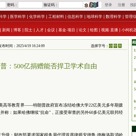
科学
|
医学科学
|
化学科学
|
工程材料
|
信息科学
|
地球科学
|
数理科学
|
管理
|
新闻
|
博客
|
院士
|
人才
|
会议
|
基金·项目
|
论文
|
绘图
|
视频·直播
|
小柯机
相
025/4/19 16:24:09
选择字号：
小
中
大
1
2
朗普：500亿捐赠能否捍卫学术自由
3
4
5
6
全美高等教育界——特朗普政府宣布冻结哈佛大学22亿美元多年期拨
7
，并称：如果哈佛继续“抗命”，正接受审查的另外60多亿美元联邦经
8
著升级：财政部要求国家税务局代理首席律师安德鲁·德梅洛取消哈