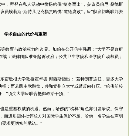
中，拜登在私人活动中赞扬哈佛“挺身而出”，参议员伯尼·桑德斯
议员埃莉斯·斯特凡尼克指责哈佛“道德腐败”，应“彻底切断联邦资
学术自由的代价与重塑
高等教育与政治权力的边界。加伯在公开信中强调：“大学不是政府
线作战：法律团队准备起诉政府；公共卫生学院和医学院启动裁员；
东密歇根大学教授霍华德·邦西斯指出：“若特朗普连任，更多大学
间抉择；而若民主党翻盘，共和党州立大学或遭反向打压。”哈佛前校
吁：“顶尖大学应联合抵御政治干预。”
也是重塑权威的机遇。然而，哈佛的“榜样”角色亦引发争议。保守
”，而进步团体批评校方对国际学生保护不足。哈佛一名学生在声明
们要求更切实的承诺。”