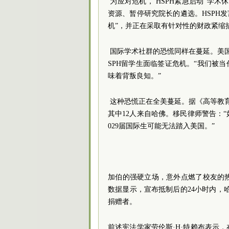
为应对危机， HSPH紧急启动“学
资源、暂停研究院长的遴选。HSPH
机”，并正在采取有针对性的财政紧缩
国际学术社群的恐慌同样在蔓延。美国
SPH留学生面临签证危机。“我们被
味着背叛良知。”
这种恐慌正在全美蔓延。据《高等教育
其中12人来自哈佛。移民律师警告：“
029届国际生可能无法踏入美国。”
加伯的强硬立场，意外点燃了校友的
数据显示，宣布抵制后的24小时内，哈
捐赠者。
前述宪法学家劳伦斯·H·特赖布表示