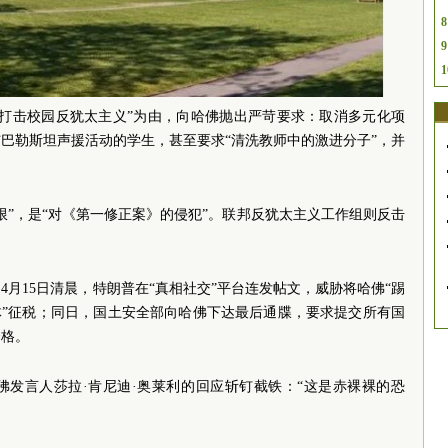
8
9
1
“打击校园反犹太主义”为由，向哈佛抛出严苛要求：取消多元化项
巴勒斯坦声援活动的学生，甚至要求“清洗教师中的激进分子”，并
限”，是“对《第一修正案》的侵犯”。联邦反犹太主义工作组则反击
4月15日清晨，特朗普在“真相社交”平台连发帖文，威胁将哈佛“踢
体”征税；同日，国土安全部向哈佛下达最后通牒，要求提交所有国
资格。
佛发言人莎拉·肯尼迪·奥莱利的回应斩钉截铁：“这是赤裸裸的恐