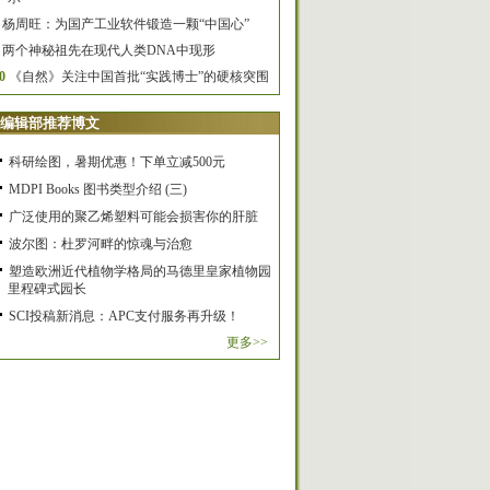
杨周旺：为国产工业软件锻造一颗“中国心”
两个神秘祖先在现代人类DNA中现形
0
《自然》关注中国首批“实践博士”的硬核突围
编辑部推荐博文
科研绘图，暑期优惠！下单立减500元
MDPI Books 图书类型介绍 (三)
广泛使用的聚乙烯塑料可能会损害你的肝脏
波尔图：杜罗河畔的惊魂与治愈
塑造欧洲近代植物学格局的马德里皇家植物园
里程碑式园长
SCI投稿新消息：APC支付服务再升级！
更多>>