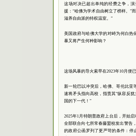
这场对决已超出单纯的经费之争，演
援：“哈佛为学术自由树立了榜样。”
滋养自由派的特权温室。”
美国政府与哈佛大学的对峙为何白热
暴又将产生何种影响？
这场风暴的导火索早在2023年10月便
新一轮巴以冲突后，哈佛、哥伦比亚
速将矛头指向高校，指责其“纵容反犹
国的下一代！”
2025年1月特朗普政府上台后，开始
全部联合向七所常春藤盟校发出警告，
的政府公函罗列了更严苛的条件：停