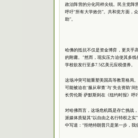
政治阵营的分化同样尖锐。民主党阵营
呼吁“所有大学效仿”。共和党方面，众
助”。
哈佛的抵抗不仅是资金博弈，更关乎
的附庸。”然而，现实压力迫使其多
学校欲发行至多7.5亿美元应税债券。
这场冲突可能重塑美国高等教育格局。
可能被迫在‘服从审查’与‘失去资助’
长劳伦斯·萨默斯则在《纽约时报》呼
对哈佛而言，这场危机既是存亡挑战，
派媒体质疑其“以自由之名行特权之实
中写道：“拒绝特朗普只是第一步，我