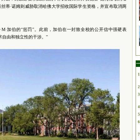
丽丝蒂·诺姆则威胁取消哈佛大学招收国际学生资格，并宣布取消两
·M·加伯的“惩罚”。此前，加伯在一封致全校的公开信中强硬表
术自由和独立性的干涉。”
一
1
2
3
4
5
6
7