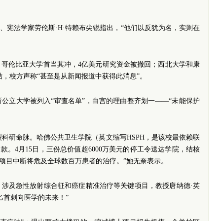
、宪法学家劳伦斯·H·特赖布尖锐指出，“他们以反犹为名，实则在
。哥伦比亚大学首当其冲，4亿美元研究资金被撤回；西北大学和康
冻结，校方声称“甚至是从新闻报道中获得此消息”。
9所公立大学被列入“审查名单”，白宫的理由整齐划一——“未能保护
裂科研命脉。哈佛公共卫生学院（英文缩写HSPH，是该校最依赖联
款。4月15日，三份总价值超6000万美元的停工令送达学院，结核
“项目中断将危及全球数百万患者的治疗。”她无奈表示。
，涉及急性放射综合征和癌症精准治疗等关键项目，教授唐纳德·英
匕首刺向医学的未来！”