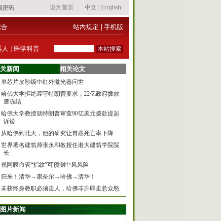
综合
站内规定
|
手机版
器人
|
医学科普
关新闻
相关论文
单芯片皮秒级中红外激光器问世
哈佛大学拒绝遵守特朗普要求，22亿政府拨款
遭冻结
哈佛大学教授就特朗普审查90亿美元拨款提起
诉讼
从哈佛到北大，他的研究让胃癌死亡率下降
世界著名建筑师张永和教授任港大建筑学院院
长
视网膜血管“指纹”可预测中风风险
归来！清华→康奈尔→哈佛→清华！
未获终身教职必须走人，哈佛非升即走惹众怒
图片新闻