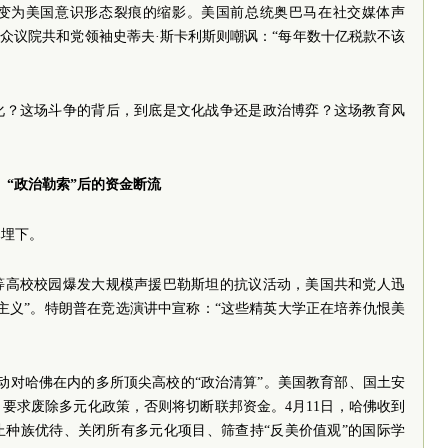
变为美国意识形态裂痕的缩影。美国前总统奥巴马在社交媒体声
而众议院共和党领袖史蒂夫·斯卡利斯则嘲讽：“每年数十亿税款不该
化？这场斗争的背后，到底是文化战争还是政治博弈？这场教育风
“政治勒索”后的资金断流
已埋下。
等高校校园爆发大规模声援巴勒斯坦的抗议活动，美国共和党人迅
主义”。特朗普在竞选演讲中宣称：“这些精英大学正在培养仇恨美
启动对哈佛在内的多所顶尖高校的“政治清算”。美国教育部、国土安
要求废除多元化政策，否则将切断联邦资金。4月11日，哈佛收到
止种族优待、关闭所有多元化项目、筛查持“反美价值观”的国际学