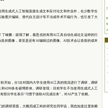
7
利用生成式人工智能直接生成文本应付论文和作业外，在少数学生
行实验图片编辑、替代自主设计等不当或学术不端行为，也引发了大
8
9
1
 丁峻鹏：据我了解，最恶劣的有用AI工具自动生成论文这样的行
伪造的图像，甚至是还有AI编辑过的图像。AI技术会让造假的成本
年初开始，分3次对国内大学生使用AI工具的情况进行了调研，调研
科生和4200多名硕博群体。调研发现：目前学生不当使用生成式人工
部分学生表示“习惯于借助AI完成任务”，对AI产生了依赖。
我们的调研里面，大概四成工科的研究生同学说，我也知道过度依赖