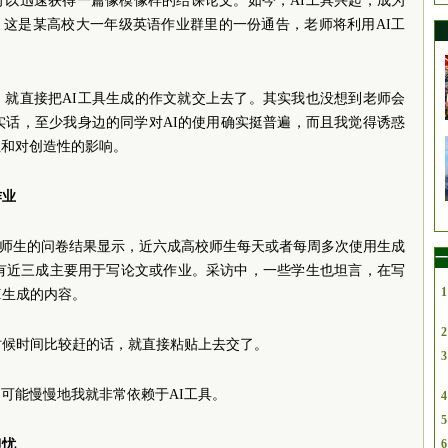
可以迅速获得一篇像模像样的结课论文。如今，AI工具兴起，成为
。这是某高校大一年级英语作业群里的一份通告，老师将利用AI工
，就直接把AI工具生成的作文就交上去了。其实我也没想到老师会
说实话，至少我身边的同学对AI的使用确实挺普遍，而且我觉得诱惑
性和对创造性的影响。
作业
高校师生的问卷结果显示，近六成高校师生每天或者每周多次使用生成
一
，有近三成主要用于写论文或作业。采访中，一些学生也坦言，在写
1
I生成的内容。
2
时候时间比较赶的话，就直接粘贴上去交了。
3
可能慢慢地我就非常依赖于AI工具。
4
5
担忧
6