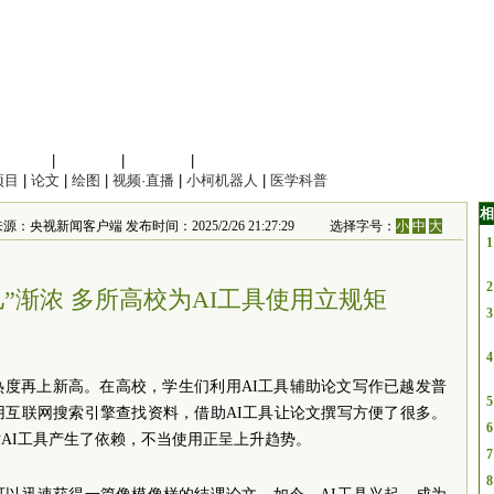
信息科学
|
地球科学
|
数理科学
|
管理综合
项目
|
论文
|
绘图
|
视频·直播
|
小柯机器人
|
医学科普
相
新闻客户端 发布时间：2025/2/26 21:27:29
选择字号：
小
中
大
1
2
儿”渐浓 多所高校为AI工具使用立规矩
3
4
智能热度再上新高。在高校，学生们利用AI工具辅助论文写作已越发普
5
用互联网搜索引擎查找资料，借助AI工具让论文撰写方便了很多。
6
AI工具产生了依赖，不当使用正呈上升趋势。
7
8