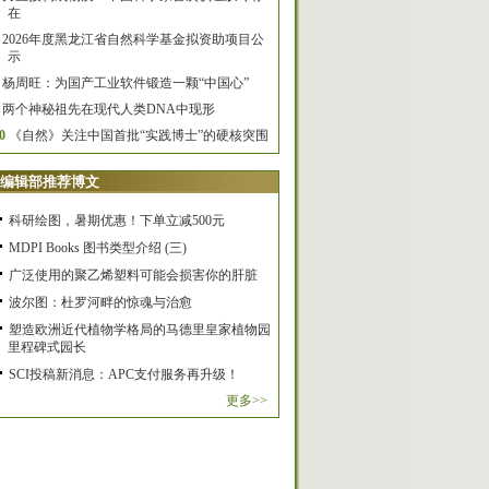
在
2026年度黑龙江省自然科学基金拟资助项目公
示
杨周旺：为国产工业软件锻造一颗“中国心”
两个神秘祖先在现代人类DNA中现形
0
《自然》关注中国首批“实践博士”的硬核突围
编辑部推荐博文
科研绘图，暑期优惠！下单立减500元
MDPI Books 图书类型介绍 (三)
广泛使用的聚乙烯塑料可能会损害你的肝脏
波尔图：杜罗河畔的惊魂与治愈
塑造欧洲近代植物学格局的马德里皇家植物园
里程碑式园长
SCI投稿新消息：APC支付服务再升级！
更多>>