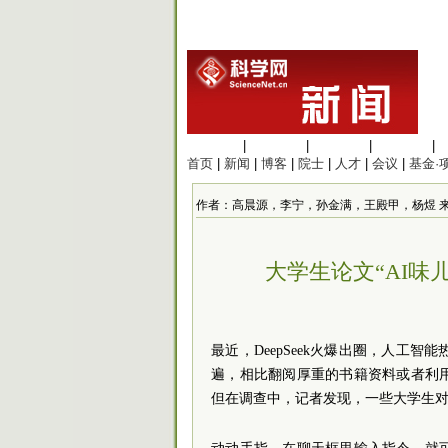
生命科学
|
医学科学
|
化学科学
|
工程材料
|
首页
|
新闻
|
博客
|
院士
|
人才
|
会议
|
基金·
作者：高晨源，李宁，孙金满，王殿甲，杨煜 来源：央视
大学生论文“AI味
最近，DeepSeek火爆出圈，人工
遍，相比翻阅厚重的书籍资料或者利
但在调查中，记者发现，一些大学生对