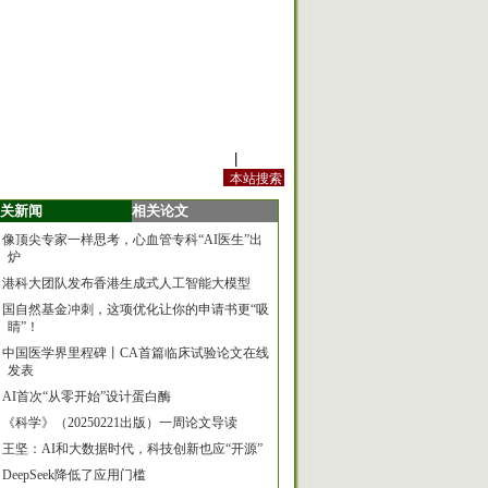
站内规定
|
手机版
关新闻
相关论文
像顶尖专家一样思考，心血管专科“AI医生”出
炉
港科大团队发布香港生成式人工智能大模型
国自然基金冲刺，这项优化让你的申请书更“吸
睛”！
中国医学界里程碑丨CA首篇临床试验论文在线
发表
AI首次“从零开始”设计蛋白酶
《科学》（20250221出版）一周论文导读
王坚：AI和大数据时代，科技创新也应“开源”
DeepSeek降低了应用门槛