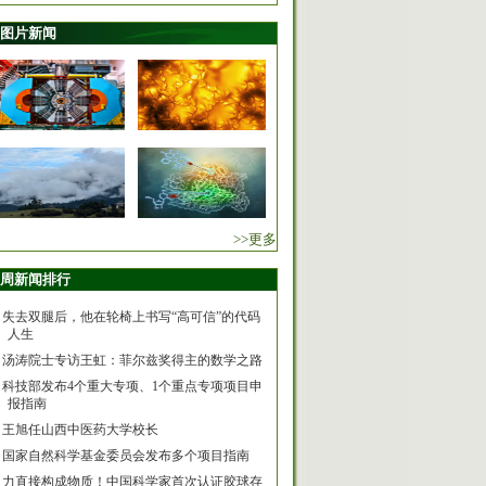
图片新闻
>>更多
周新闻排行
失去双腿后，他在轮椅上书写“高可信”的代码
人生
汤涛院士专访王虹：菲尔兹奖得主的数学之路
科技部发布4个重大专项、1个重点专项项目申
报指南
王旭任山西中医药大学校长
国家自然科学基金委员会发布多个项目指南
力直接构成物质！中国科学家首次认证胶球存