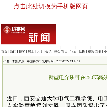
点击此处切换为手机版网页
生命科学
|
医学科学
|
化学科学
|
工程材料
|
信息科学
|
地球科学
|
数理科学
|
首页
|
新闻
|
博客
|
院士
|
人才
|
会议
|
基金·项目
|
论文
|
绘图
|
视频·直播
|
小
作者：李媛 来源：中国科学报 发布时间：2025/12/29 13:14:22
新型电介质可在250℃高
近日，西安交通大学电气工程学院、电
点实验室教授刘文凤、周垚团队提出了