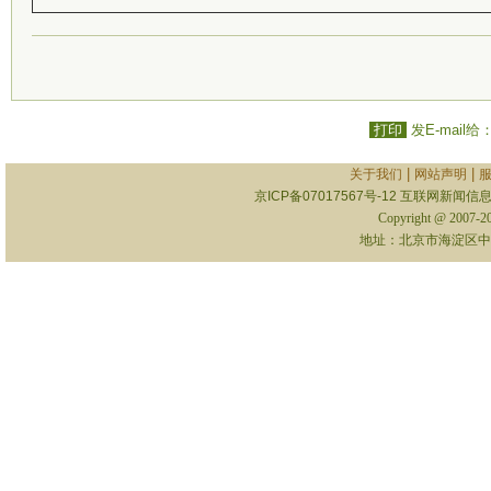
打印
发E-mail给
|
|
关于我们
网站声明
京ICP备07017567号-12
互联网新闻信息服
Copyright @ 2007-
地址：北京市海淀区中关村