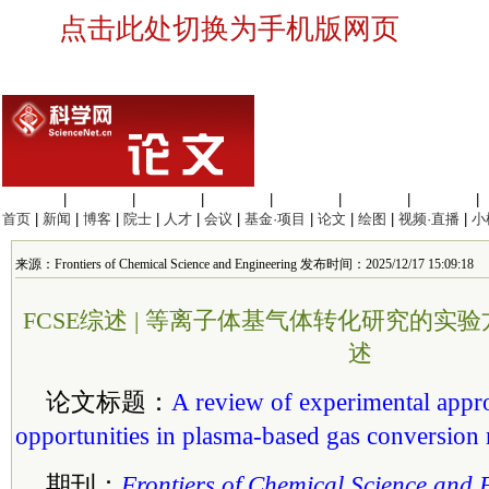
点击此处切换为手机版网页
生命科学
|
医学科学
|
化学科学
|
工程材料
|
信息科学
|
地球科学
|
数理科学
|
首页
|
新闻
|
博客
|
院士
|
人才
|
会议
|
基金·项目
|
论文
|
绘图
|
视频·直播
|
小
来源：Frontiers of Chemical Science and Engineering 发布时间：2025/12/17 15:09:18
FCSE综述 | 等离子体基气体转化研究的实
述
论文标题：
A review of experimental appr
opportunities in plasma-based gas conversion 
期刊：
Frontiers of Chemical Science and 