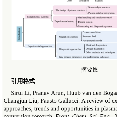
摘要图
引用格式
Sirui Li, Pranav Arun, Huub van den Bogaa
Changjun Liu, Fausto Gallucci. A review of e
approaches, trends and opportunities in plasm
conversion research.
Front. Chem. Sci. Eng
.,