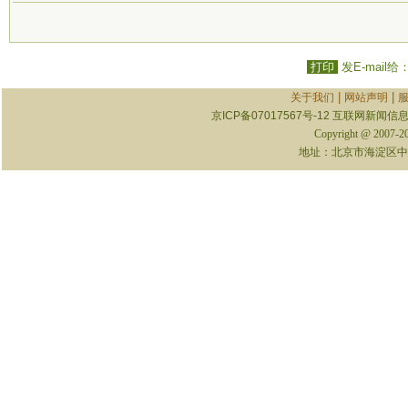
打印
发E-mail给
|
|
关于我们
网站声明
京ICP备07017567号-12
互联网新闻信息服
Copyright @ 2007-
地址：北京市海淀区中关村