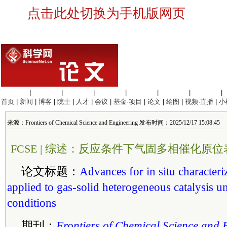
点击此处切换为手机版网页
生命科学
|
医学科学
|
化学科学
|
工程材料
|
信息科学
|
地球科学
|
数理科学
|
首页
|
新闻
|
博客
|
院士
|
人才
|
会议
|
基金·项目
|
论文
|
绘图
|
视频·直播
|
小
来源：Frontiers of Chemical Science and Engineering 发布时间：2025/12/17 15:08:45
FCSE | 综述：反应条件下气固多相催化原
论文标题：
Advances for in situ characteri
applied to gas-solid heterogeneous catalysis u
conditions
期刊：
Frontiers of Chemical Science and 