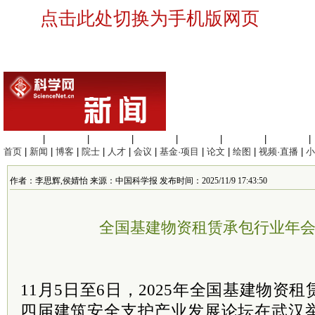
点击此处切换为手机版网页
生命科学
|
医学科学
|
化学科学
|
工程材料
|
信息科学
|
地球科学
|
数理科学
|
首页
|
新闻
|
博客
|
院士
|
人才
|
会议
|
基金·项目
|
论文
|
绘图
|
视频·直播
|
小
作者：李思辉,侯婧怡 来源：中国科学报 发布时间：2025/11/9 17:43:50
全国基建物资租赁承包行业年
11月5日至6日，2025年全国基建物资
四届建筑安全支护产业发展论坛在武汉