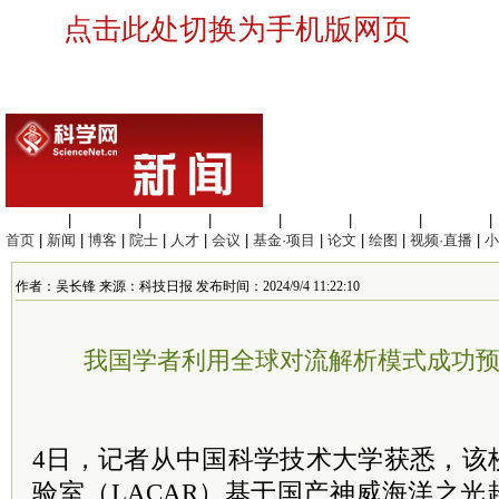
点击此处切换为手机版网页
生命科学
|
医学科学
|
化学科学
|
工程材料
|
信息科学
|
地球科学
|
数理科学
|
首页
|
新闻
|
博客
|
院士
|
人才
|
会议
|
基金·项目
|
论文
|
绘图
|
视频·直播
|
小
作者：吴长锋 来源：科技日报 发布时间：2024/9/4 11:22:10
我国学者利用全球对流解析模式成功
4日，记者从中国科学技术大学获悉，该
验室（LACAR）基于国产神威海洋之