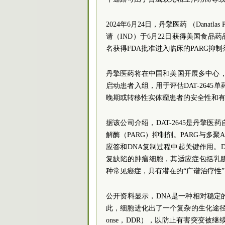
2024年6月24日，丹擎医药 （Danatlas
请（IND）于6月22日获得美国食品
名获得FDA批准进入临床的PARG抑
丹擎医药将在中国和美国开展多中心，
启动患者入组，用于评估DAT-2645
晚期或转移性实体瘤患者的安全性和
据该公司介绍，DAT-2645是丹擎
解酶（PARG）抑制剂。PARG与多聚
应答和DNA复制过程中起关键作用。DA
复缺陷的肿瘤细胞，其适应症包括乳
种常见癌症，具有潜在的“广谱治疗性”
公开资料显示，DNA是一种相对稳
此，细胞进化出了一个复杂的生化途径系统来
onse，DDR），以防止有害突变被