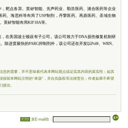
少，靶点各异。英矽智能、先声药业、勤浩医药、浦合医药等企业
医药、海思科等布局了USP制剂，丹擎医药、再鼎医药、圣域生物
、英矽智能布局KIF18A等。
北京，在美国波士顿设有子公司。该公司致力于DNA损伤修复机制研
除进度最快的PARG抑制剂外，该公司还在开发以Polθ、WRN、
信息的需要，并不意味着代表本网站观点或证实其内容的真实性；如其
须保留本网站注明的“来源”，并自负版权等法律责任；作者如果不希望
们接洽。
打印
发E-mail给：