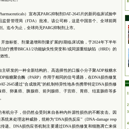
8
 Pharmaceuticals）宣布其PARG抑制剂DAT-2645片的新药临床试验申
药品监督管理局（FDA）批准。该公司称，这是中国首个、全球前两
制剂。迄今为止，全球尚无PARG抑制剂上市。
开放标签、剂量递增和剂量扩展的I期临床试验，于2024年下半年
单药治疗携带BRCA1/2功能缺失性突变和/或同源重组缺陷（HRD）的
有效性。
医药自主研发的一种全新结构的、高选择性的口服小分子聚ADP核糖水
ADP核糖聚合酶（PARP）作用于相同的信号通路，在DNA损伤修复
一
T-2645通过“合成致死”的机制特异性地杀伤携带特定DNA损伤修
腺癌、卵巢癌、胰腺癌、前列腺癌、子宫癌、胃癌、结直肠癌等多
1
。
2
3
定的有机分子，但仍然会受到来自各种内外源性损伤的不断攻击。因
处理这种威胁，统称为“DNA损伤反应”（DNA-damage resp
4
继续传递。DNA损伤应答机制主要通过DNA损伤修复和细胞凋亡来保