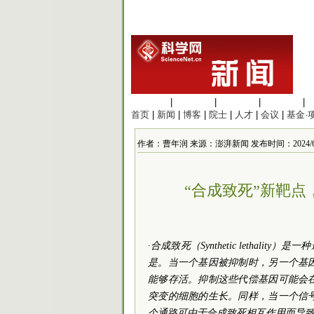
生命科学
|
医学科学
|
化学科学
|
工程材料
|
首页
|
新闻
|
博客
|
院士
|
人才
|
会议
|
基金·
作者：曹年润 来源：澎湃新闻 发布时间：2024/6/25 
“合成致死”新靶点
·合成致死（Synthetic letha
是。当一个基因被抑制时，另一个基
能够存活。抑制这些代偿基因可能会
突变的细胞的生长。同样，当一个信
个通路可由于合成致死相互作用而导