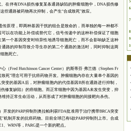
5
。在伴有DNA损伤修复某条通路缺陷的肿瘤细胞中，DNA损伤修
6
这些通路被药物再次抑制，会产生“合成致死”效应。
7
ity）是一种遗传原理，即两种基因干扰的组合是致命的，而单独的每一种都不
8
因可以在功能上补偿或替代它，信号传递中的这种补偿保证了细胞
9
在第一个基因突变时特异性地诱导细胞死亡，而不会影响缺乏这种
1
号通路的抑制导致介导生存的第二个通路的激活时，同时抑制这两
致细胞死亡。
 Hutchinson Cancer Center）的斯蒂芬·弗兰德（Stephen Fr
合成致死”理念可用于抗癌药物开发。肿瘤细胞内存在大量单个基因的
已突变的基因A后，对肿瘤细胞内的代偿基因B所在通路进行抑制，
损伤修复缺陷）的癌细胞。而正常细胞中因为基因A未发生突变，抑
路维持正常生命活动，从而形成了对肿瘤细胞的间接靶向杀伤。
US）开发的PARP抑制剂奥拉帕利获FDA批准用于治疗携带BRCA突变
”机制开发的抗癌药物。目前全球已有6款PARP抑制剂上市。合成
E1、WRN等，PARG是一个新的靶点。