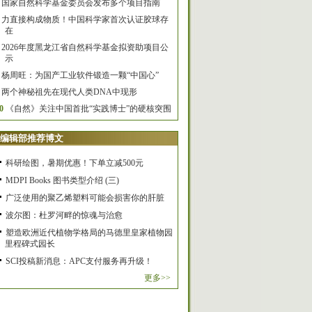
国家自然科学基金委员会发布多个项目指南
力直接构成物质！中国科学家首次认证胶球存
在
2026年度黑龙江省自然科学基金拟资助项目公
示
杨周旺：为国产工业软件锻造一颗“中国心”
两个神秘祖先在现代人类DNA中现形
0
《自然》关注中国首批“实践博士”的硬核突围
编辑部推荐博文
科研绘图，暑期优惠！下单立减500元
MDPI Books 图书类型介绍 (三)
广泛使用的聚乙烯塑料可能会损害你的肝脏
波尔图：杜罗河畔的惊魂与治愈
塑造欧洲近代植物学格局的马德里皇家植物园
里程碑式园长
SCI投稿新消息：APC支付服务再升级！
更多>>