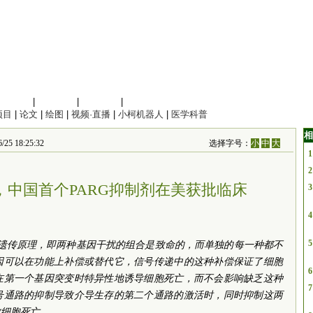
信息科学
|
地球科学
|
数理科学
|
管理综合
项目
|
论文
|
绘图
|
视频·直播
|
小柯机器人
|
医学科普
相
18:25:32
选择字号：
小
中
大
1
2
，中国首个PARG抑制剂在美获批临床
3
4
5
lity）是一种遗传原理，即两种基因干扰的组合是致命的，而单独的每一种都不
因可以在功能上补偿或替代它，信号传递中的这种补偿保证了细胞
6
在第一个基因突变时特异性地诱导细胞死亡，而不会影响缺乏这种
7
号通路的抑制导致介导生存的第二个通路的激活时，同时抑制这两
致细胞死亡。