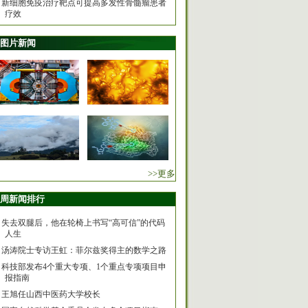
新细胞免疫治疗靶点可提高多发性骨髓瘤患者
疗效
图片新闻
>>更多
周新闻排行
失去双腿后，他在轮椅上书写“高可信”的代码
人生
汤涛院士专访王虹：菲尔兹奖得主的数学之路
科技部发布4个重大专项、1个重点专项项目申
报指南
王旭任山西中医药大学校长