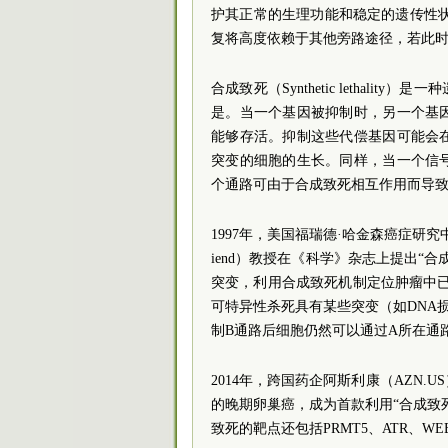
护其正常的生理功能和稳定的遗传性状
复将高度依赖于其他旁路途径，若此时
合成致死（Synthetic lethal
是。当一个基因被抑制时，另一个基
能够存活。抑制这些代偿基因可能会
突变的细胞的生长。同样，当一个信
个通路可由于合成致死相互作用而导
1997年，美国福瑞德·哈金森癌症研究中心（Fred
iend）教授在《科学》杂志上提出“
突变，利用合成致死机制定位肿瘤中
可特异性杀死具有某些突变（如DNA
制B通路后细胞仍然可以通过A所在通
2014年，跨国药企阿斯利康（AZN.
的晚期卵巢癌，成为首款利用“合成致死
致死的靶点还包括PRMT5、ATR、WE