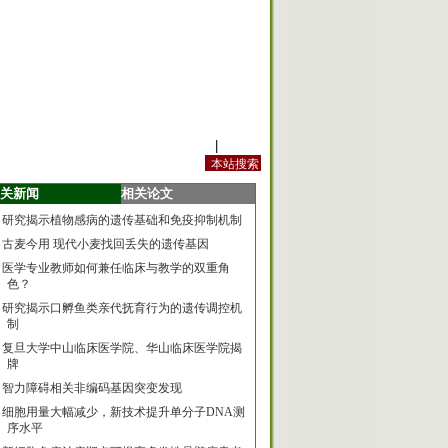
站内规定
|
手机版
关新闻
相关论文
研究揭示植物感病的遗传基础和免疫抑制机制
古麦今用 现代小麦找回丢失的遗传基因
医学专业教师如何兼任临床与教学的双重角
色？
研究揭示口孵鱼类亲代抚育行为的遗传调控机
制
复旦大学中山临床医学院、华山临床医学院揭
牌
智力障碍相关非编码基因突变发现
细胞用量大幅减少，新技术提升单分子DNA测
序水平