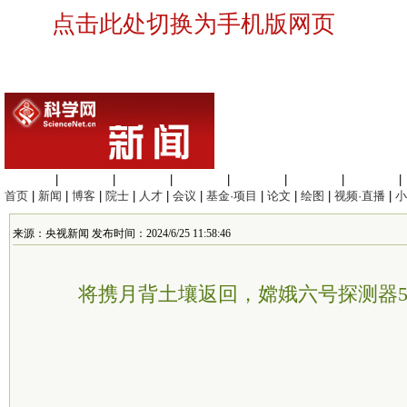
点击此处切换为手机版网页
生命科学
|
医学科学
|
化学科学
|
工程材料
|
信息科学
|
地球科学
|
数理科学
|
首页
|
新闻
|
博客
|
院士
|
人才
|
会议
|
基金·项目
|
论文
|
绘图
|
视频·直播
|
小
来源：央视新闻 发布时间：2024/6/25 11:58:46
将携月背土壤返回，嫦娥六号探测器5