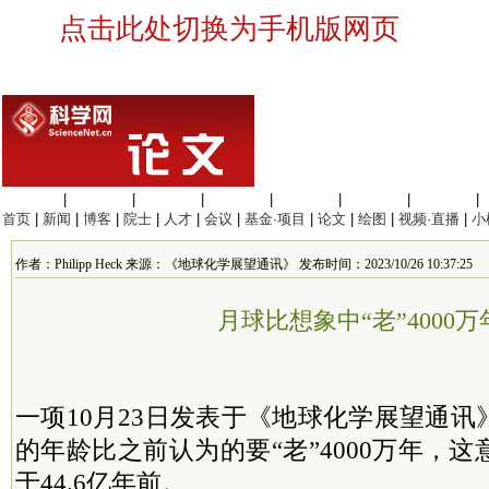
点击此处切换为手机版网页
生命科学
|
医学科学
|
化学科学
|
工程材料
|
信息科学
|
地球科学
|
数理科学
|
首页
|
新闻
|
博客
|
院士
|
人才
|
会议
|
基金·项目
|
论文
|
绘图
|
视频·直播
|
小
作者：Philipp Heck 来源：《地球化学展望通讯》 发布时间：2023/10/26 10:37:25
月球比想象中“老”4000万
一项10月23日发表于《地球化学展望通
的年龄比之前认为的要“老”4000万年，
于44.6亿年前。