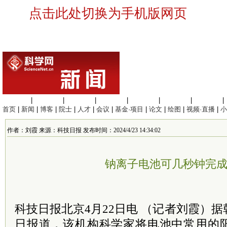
点击此处切换为手机版网页
生命科学
|
医学科学
|
化学科学
|
工程材料
|
信息科学
|
地球科学
|
数理科学
|
首页
|
新闻
|
博客
|
院士
|
人才
|
会议
|
基金·项目
|
论文
|
绘图
|
视频·直播
|
小
作者：刘霞 来源：科技日报 发布时间：2024/4/23 14:34:02
钠离子电池可几秒钟完
科技日报北京4月22日电 （记者刘霞）据
日报道，该机构科学家将电池中常用的