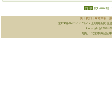
打印
发E-mail给
|
|
关于我们
网站声明
京ICP备07017567号-12
互联网新闻信息服
Copyright @ 2007-
地址：北京市海淀区中关村