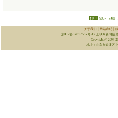
打印
发E-mail给
|
|
关于我们
网站声明
京ICP备07017567号-12
互联网新闻信息服
Copyright @ 2007-
地址：北京市海淀区中关村