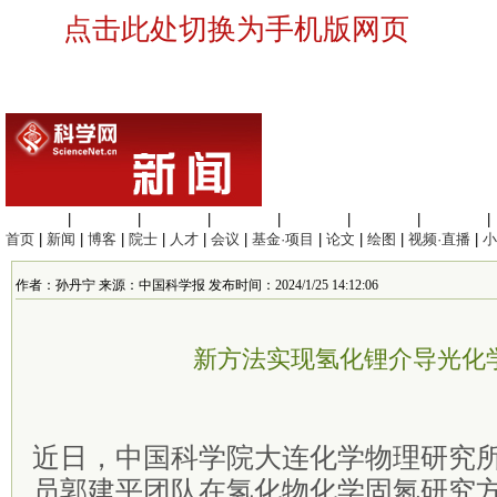
点击此处切换为手机版网页
生命科学
|
医学科学
|
化学科学
|
工程材料
|
信息科学
|
地球科学
|
数理科学
|
首页
|
新闻
|
博客
|
院士
|
人才
|
会议
|
基金·项目
|
论文
|
绘图
|
视频·直播
|
小
作者：孙丹宁 来源：中国科学报 发布时间：2024/1/25 14:12:06
新方法实现氢化锂介导光化
近日，中国科学院大连化学物理研究
员郭建平团队在氢化物化学固氮研究