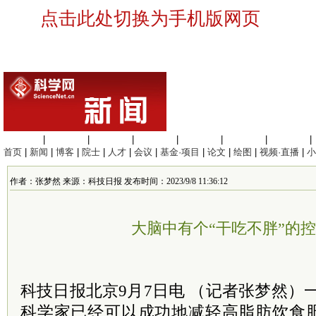
点击此处切换为手机版网页
生命科学
|
医学科学
|
化学科学
|
工程材料
|
信息科学
|
地球科学
|
数理科学
|
首页
|
新闻
|
博客
|
院士
|
人才
|
会议
|
基金·项目
|
论文
|
绘图
|
视频·直播
|
小
作者：张梦然 来源：科技日报 发布时间：2023/9/8 11:36:12
大脑中有个“干吃不胖”的
科技日报北京9月7日电 （记者张梦然）
科学家已经可以成功地减轻高脂肪饮食