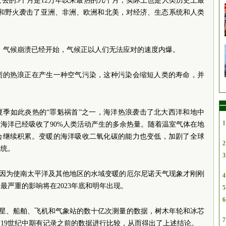
过去的3个月是12万年以来最热的几个月，实际上也是人类历史上最
旱和野火袭击了亚洲、非洲、欧洲和北美，对经济、生态系统和人类
，气候崩溃已经开始，气候正以人们无法应对的速度内爆。
烈的热浪正在产生一种空气污染，这种污染会缩短人类的寿命，并
一
夏季如此炎热的“罪魁祸首”之一，海洋热浪袭击了北大西洋和地中
1
海洋已经吸收了90%人类活动产生的多余热量。随着温室气体在地
会继续积累。变暖的海洋吸收二氧化碳的能力也变低，加剧了全球
2
系统。
3
，因为使南太平洋及其他地区的水域变暖的厄尔尼诺天气现象才刚刚
4
最严重的影响将在2023年底和明年出现。
5
6
卫星、船舶、飞机和气象站的数十亿次测量的数据，树木年轮和冰芯
7
19世纪中期有记录之前的数据进行比较，从而得出了上述结论。