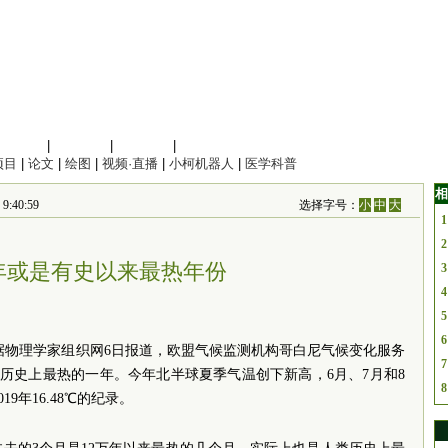
信息科学
|
地球科学
|
数理科学
|
管理综合
项目
|
论文
|
绘图
|
视频·直播
|
小柯机器人
|
医学科普
相
40:59
选择字号：
小
中
大
1
2
3年或是有史以来最热年份
3
4
5
6
）据物理学家组织网6日报道，欧盟气候监测机构哥白尼气候变化服务
7
人类历史上最热的一年。今年北半球夏季气温创下新高，6月、7月和8
8
19年16.48℃的纪录。