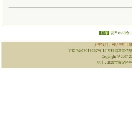
打印
发E-mail给
|
|
关于我们
网站声明
京ICP备07017567号-12
互联网新闻信息服
Copyright @ 2007-
地址：北京市海淀区中关村