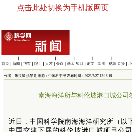
点击此处切换为手机版网页
生命科学
|
医学科学
|
化学科学
|
工程材料
|
信息科学
|
地球科学
|
数理科学
|
首页
|
新闻
|
博客
|
院士
|
人才
|
会议
|
基金·项目
|
论文
|
绘图
|
视频·直播
|
小
作者：朱汉斌 姚景龙 来源：中国科学报 发布时间：2023/7/27 12:18:19
南海海洋所与科伦坡港口城公司
近日，中国科学院南海海洋研究所（以
中国交建下属的科伦坡港口城项目公