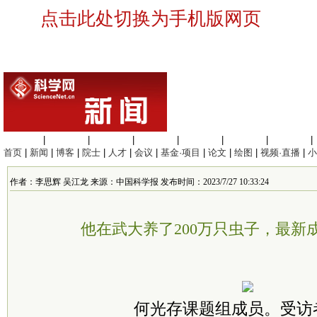
点击此处切换为手机版网页
生命科学
|
医学科学
|
化学科学
|
工程材料
|
信息科学
|
地球科学
|
数理科学
|
首页
|
新闻
|
博客
|
院士
|
人才
|
会议
|
基金·项目
|
论文
|
绘图
|
视频·直播
|
小
作者：李思辉 吴江龙 来源：中国科学报 发布时间：2023/7/27 10:33:24
他在武大养了200万只虫子，最新
何光存课题组成员。受访