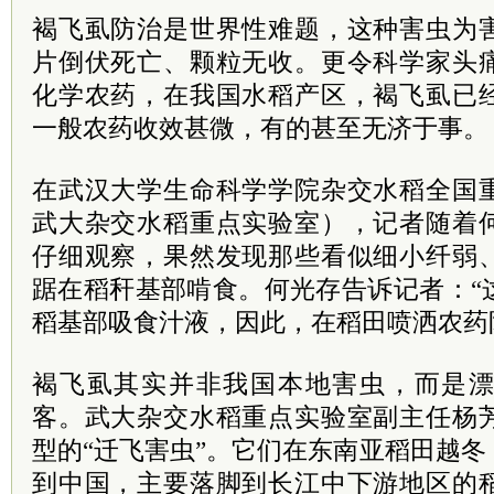
褐飞虱防治是世界性难题，这种害虫为
片倒伏死亡、颗粒无收。更令科学家头
化学农药，在我国水稻产区，褐飞虱已
一般农药收效甚微，有的甚至无济于事。
在武汉大学生命科学学院杂交水稻全国
武大杂交水稻重点实验室），记者随着
仔细观察，果然发现那些看似细小纤弱
踞在稻秆基部啃食。何光存告诉记者：“
稻基部吸食汁液，因此，在稻田喷洒农药
褐飞虱其实并非我国本地害虫，而是
客。武大杂交水稻重点实验室副主任杨
型的“迁飞害虫”。它们在东南亚稻田越
到中国，主要落脚到长江中下游地区的