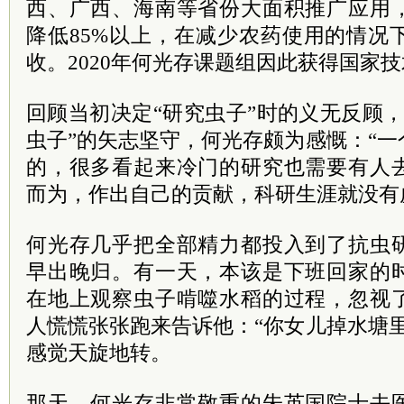
西、广西、海南等省份大面积推广应用
降低85%以上，在减少农药使用的情况
收。2020年何光存课题组因此获得国家
回顾当初决定“研究虫子”时的义无反顾，
虫子”的矢志坚守，何光存颇为感慨：“
的，很多看起来冷门的研究也需要有人
而为，作出自己的贡献，科研生涯就没有
何光存几乎把全部精力都投入到了抗虫
早出晚归。有一天，本该是下班回家的
在地上观察虫子啃噬水稻的过程，忽视
人慌慌张张跑来告诉他：“你女儿掉水塘
感觉天旋地转。
那天，何光存非常敬重的朱英国院士去