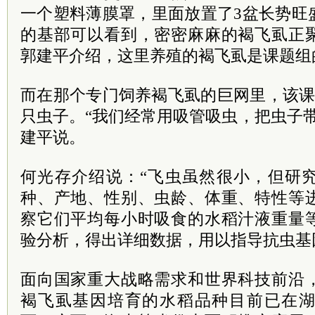
一个塑料薄膜罩，里面放置了3盆长势旺
的基部可以看到，密密麻麻的褐飞虱正
郭建平介绍，这里养殖的褐飞虱是课题组
而在那个专门饲养褐飞虱的巨网里，该课
只虫子。“我们经常用吸管吸虫，把虫子
建平说。
何光存介绍说：“飞虫虽然很小，但研
种、产地、性别、虫龄、体重、特性等
察它们平均每小时吸食的水稻汁液重量
验分析，得出详细数据，用以指导抗虫基
面向国家重大战略需求和世界科技前沿
褐飞虱基因培育的水稻品种目前已在