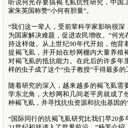
听说何光存要搞褐飞虱抗性研究，中国
家朱英国称赞“小何有胆量”。
“我们这一辈人，受前辈科学家影响很深
为国家解决难题，促进农民增收。”何光
持这样做。从上世纪90年代开始，他背
捉褐飞虱，并开始在纱网棚内大量养殖
对褐飞虱的抵抗能力。在此后的许多年
样的虫子成了这个“虫子教授”干得最多的
随着研究的深入，越来越多的褐飞虱需
学东北角，大纱网和几间老平房就成了
种褐飞虱，并寻找抗虫资源和抗虫基因的“
“国际同行的抗褐飞虱研究比我们早20
21世纪初就进入了世界前沿。”杨芳介绍